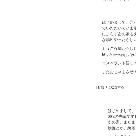
はじめまして。元
ていただいていま
によらずあの家も
な場所やったらし
もうご存知かもし
http://www.jej.jp/ps
エスペラント語っ
またおじゃまさせ
↑お便りに返信する
はじめまして、
60’sの先輩で
あの家、まだま
物置とか、綺麗