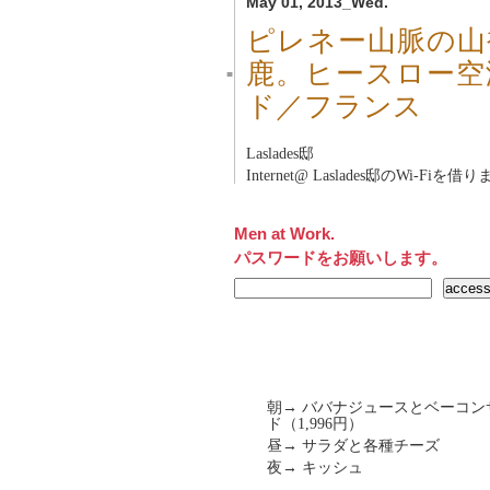
May 01, 2013_Wed.
ピレネー山脈の山
鹿。ヒースロー空
■
ド／フランス
Laslades邸
Internet@ Laslades邸のWi-Fiを借
Men at Work.
パスワードをお願いします。
朝→ ババナジュースとベーコンサ
ド（1,996円）
昼→ サラダと各種チーズ
夜→ キッシュ