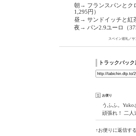
朝→ フランスパンとク
1,295円）
昼→ サンドイッチと紅茶（
夜→ パン2.9ユーロ（3
スペイン巡礼／サ
トラックバック
お便り
うふふ。Yuk
頑張れ！ 二人
↑お便りに返信す