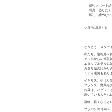
巡礼レポート頑
写真、盛りだく
巡礼、諦めない
↑お便りに返信する
とうとう、スター
私たち、巡礼路２
アルルからの巡礼
エタップホテルに
カタリ派のゆかり
ミディ運河もあり
イギリス、やはり
フランス、野菜も
お昼は、バゲット
歩いている人たち
荷物、軽くなると
プラバンの俳句？