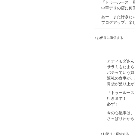
「トゥールース 
中華デリの店に何
あー、また行きた
ブログアップ、楽
↑お便りに返信する
アティモダさん
サラミもたまら
パテっていう奴
巡礼の食事が、
胃袋が盛り上が
「トゥールース
行きます！
必ず！
今の心配事は、
さっぱりわから
↑お便りに返信する