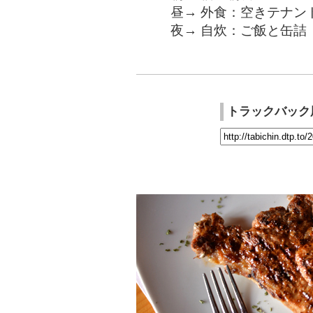
昼→ 外食：空きテナン
夜→ 自炊：ご飯と缶詰
トラックバック