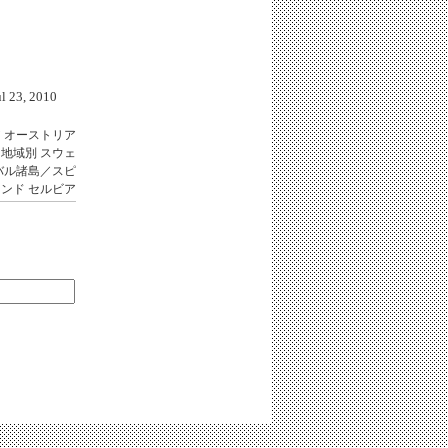
23, 2010
ア
オーストリア
、地域別
スウェ
バル諸島／スピ
ランド
セルビア