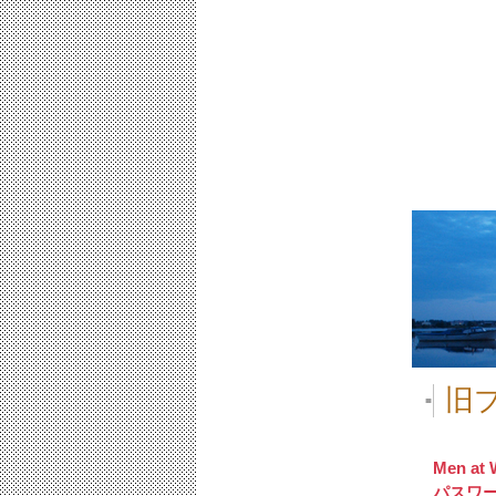
旧
■
Men at 
パスワ