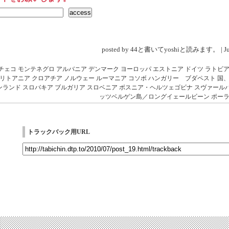
posted by 44と書いてyoshiと読みます。 | Jul 
チェコ
モンテネグロ
アルバニア
デンマーク
ヨーロッパ
エストニア
ドイツ
ラトビ
リトアニア
クロアチア
ノルウェー
ルーマニア
コソボ
ハンガリー ブダペスト
国
ンランド
スロバキア
ブルガリア
スロベニア
ボスニア・ヘルツェゴビナ
スヴァール
ッツベルゲン島／ロングイェールビーン
ポー
トラックバック用URL