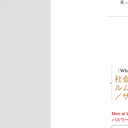
夜
〈Wha
社
■
ル
／
Men at 
パスワ