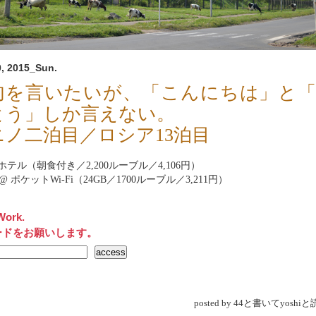
, 2015_Sun.
句を言いたいが、「こんにちは」と
とう」しか言えない。
ニノ二泊目／ロシア13泊目
テル（朝食付き／2,200ルーブル／4,106円）
net@ ポケットWi-Fi（24GB／1700ルーブル／3,211円）
Work.
ードをお願いします。
posted by 44と書いてyosh