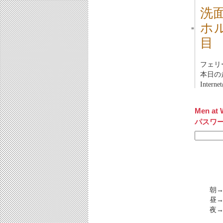
洗
ホ
■
目
フェリ
本日の走
Inter
Men at 
パスワ
朝
昼
夜→