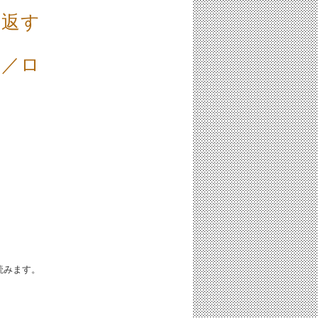
き返す
ノ／ロ
iと読みます。