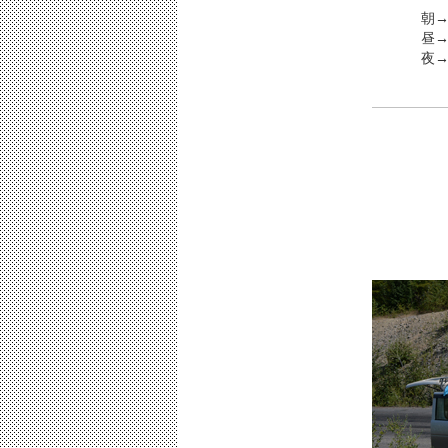
朝
昼→
夜→