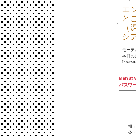
エ
と
■
（
シア
モーテ
本日の走
Inter
Men at 
パスワ
朝→
昼→