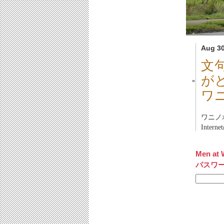
Aug 30
文
が
■
ワ
ワニノホ
Inter
Men at 
パスワ