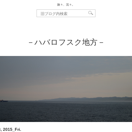
旅々、沈々。
－ハバロフスク地方－
, 2015_Fri.