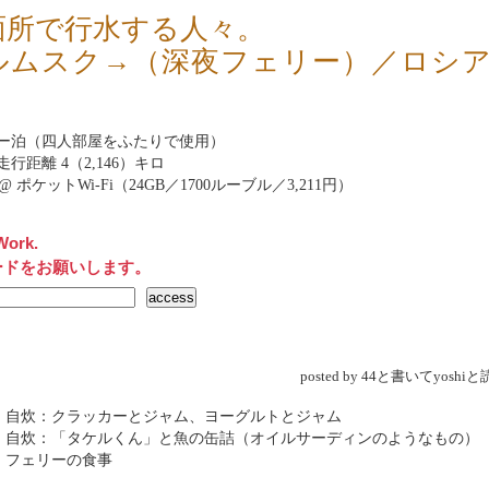
面所で行水する人々。
ルムスク→（深夜フェリー）／ロシア
ー泊（四人部屋をふたりで使用）
行距離 4（2,146）キロ
net@ ポケットWi-Fi（24GB／1700ルーブル／3,211円）
Work.
ードをお願いします。
posted by 44と書いてyosh
→ 自炊：クラッカーとジャム、ヨーグルトとジャム
→ 自炊：「タケルくん」と魚の缶詰（オイルサーディンのようなもの）
 フェリーの食事