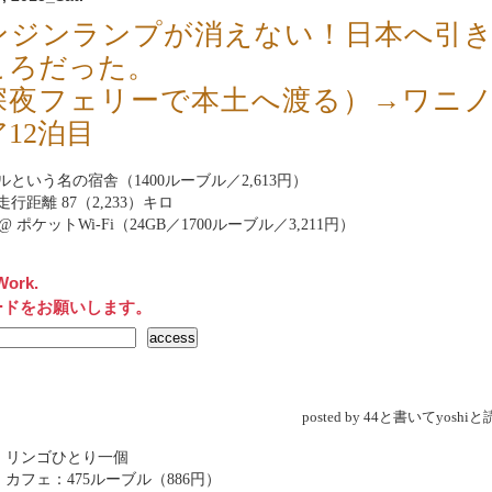
ンジンランプが消えない！日本へ引
ころだった。
深夜フェリーで本土へ渡る）→ワニ
12泊目
ルという名の宿舎（1400ルーブル／2,613円）
行距離 87（2,233）キロ
net@ ポケットWi-Fi（24GB／1700ルーブル／3,211円）
Work.
ードをお願いします。
posted by 44と書いてyosh
 リンゴひとり一個
 カフェ：475ルーブル（886円）