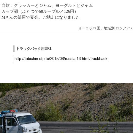
→ 自炊：クラッカーとジャム、ヨーグルトとジャム
 カップ麺（ふたつで68ルーブル／126円）
 Mさんの部屋で宴会。ご馳走になりました
ヨーロッパ
国、地域別
ロシア
ハ
トラックバック用URL