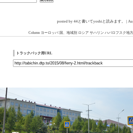
posted by 44と書いてyoshiと読みます。 | Aug 
Column
ヨーロッパ
国、地域別
ロシア
サハリン
ハバロフスク地
トラックバック用URL