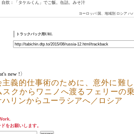
→ 自炊：「タケルくん」でご飯。缶詰。みそ汁
ヨーロッパ
国、地域別
ロシア
ハ
トラックバック用URL
t's new !〉
会主義的仕事術のために、意外に難
ムスクからワニノへ渡るフェリーの
サハリンからユーラシアへ／ロシア
Work.
ードをお願いします。