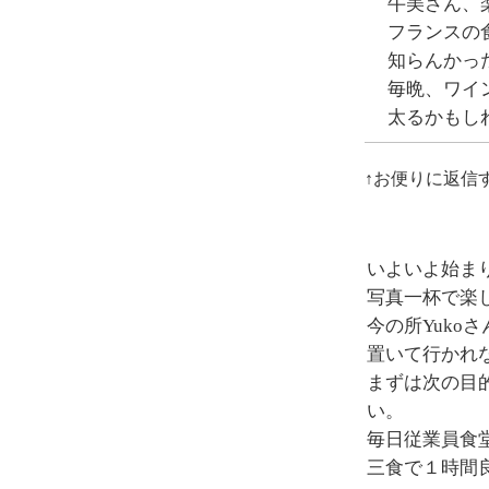
牛美さん、
フランスの
知らんかっ
毎晩、ワイ
太るかもし
↑お便りに返信
いよいよ始ま
写真一杯で楽
今の所Yuko
置いて行かれ
まずは次の目
い。
毎日従業員食
三食で１時間