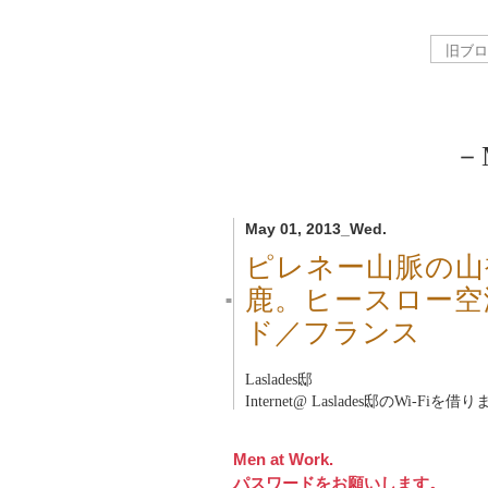
－M
May 01, 2013_Wed.
ピレネー山脈の山
鹿。ヒースロー空
■
ド／フランス
Laslades邸
Internet@ Laslades邸のWi-Fiを借
Men at Work.
パスワードをお願いします。