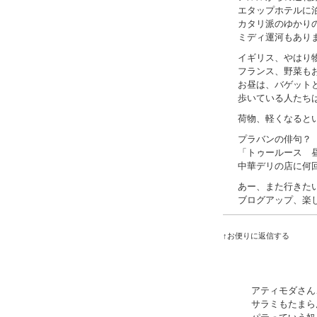
エタップホテルに
カタリ派のゆかり
ミディ運河もあり
イギリス、やはり
フランス、野菜も
お昼は、バゲット
歩いている人たち
荷物、軽くなると
プラバンの俳句？
「トゥールース 
中華デリの店に何
あー、また行きた
ブログアップ、楽
↑お便りに返信する
アティモダさん
サラミもたまら