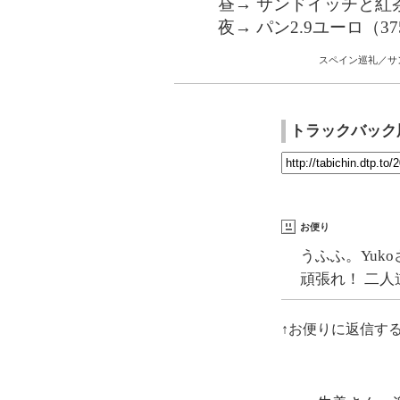
昼→ サンドイッチと紅茶（
夜→ パン2.9ユーロ（3
スペイン巡礼／サ
トラックバック
お便り
うふふ。Yuk
頑張れ！ 二人
↑お便りに返信す