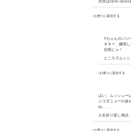
次回はDjobi Dj
↑お便りに返信する
Yちゃんのパジ
ギター、練習し
合唱じゃ！
ところでムッシ
↑お便りに返信する
はい、ムッシュー
ジゴダニョーの血
ね、、、
人生折り返し地点
↑お便りに返信する