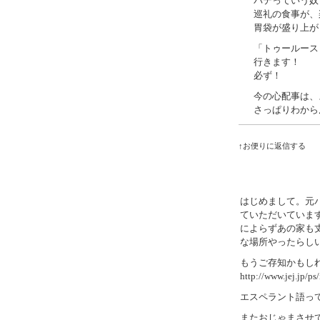
パテっていう奴
巡礼の食事が、
胃袋が盛り上が
「トゥールース
行きます！
必ず！
今の心配事は、
さっぱりわから
↑お便りに返信する
はじめまして。元
ていただいていま
によらずあの家も
な場所やったらし
もうご存知かもし
http://www.jej.jp/ps
エスペラント語っ
またおじゃまさせ