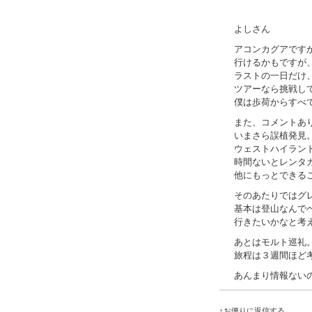
よしさん
アコンカグアです
行けるかもですが
ラストの一日だけ、
ツアーなら挑戦し
僕は歩荷からすべ
また、コメントあ
いまさら誤植発見
ウェストハイラン
時間ないとレンタ
他にもっとできる
そのあたりではグ
基本は登山なんで
行きたいかなと考
あとはモルト巡礼
旅程は３週間ほど
あんまり情報ない
↑お便りに返信する