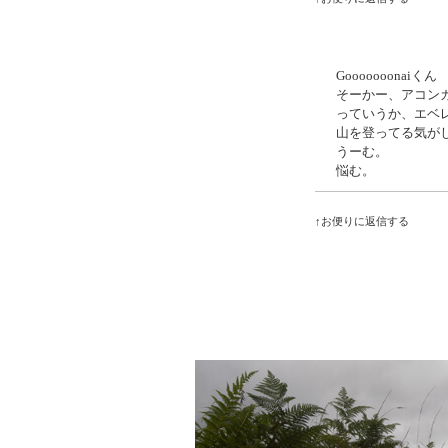
Gooooooonaiくん
そーかー、アコン
っていうか、エベ
山を登ってる気が
うーむ。
悩む。
↑お便りに返信する