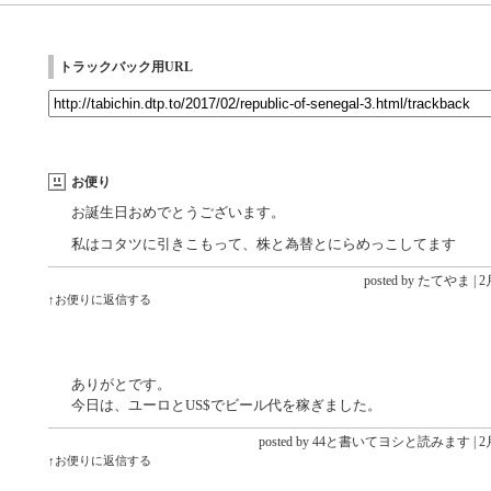
トラックバック用URL
お便り
お誕生日おめでとうございます。
私はコタツに引きこもって、株と為替とにらめっこしてます
posted by たてやま |
2月
↑お便りに返信する
ありがとです。
今日は、ユーロとUS$でビール代を稼ぎました。
posted by 44と書いてヨシと読みます |
2月
↑お便りに返信する