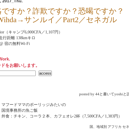
, 2017_Thu.
賂ですか？詐欺ですか？恐喝ですか？
 Wihda→サンルイ／Part2／セネガル
 Dior（キャンプ6,000CFA／1,107円）
行距離 138kmキロ
net@ 宿の無料Wi-Fi
Work.
ードをお願いします。
posted by 44と書いてyosh
 マフードママのポーリッジみたいの
 国境事務所の魚ご飯
 外食：チキン、コーラ２本、カフェオレ2杯（7,500CFA／1,383円）
国、地域別
アフリカ
セ