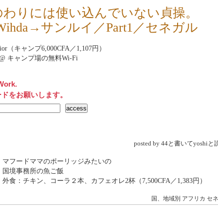
のわりには使い込んでいない貞操。
 Wihda→サンルイ／Part1／セネガル
 Dior（キャンプ6,000CFA／1,107円）
net@ キャンプ場の無料Wi-Fi
Work.
ードをお願いします。
posted by 44と書いてyosh
 マフードママのポーリッジみたいの
 国境事務所の魚ご飯
 外食：チキン、コーラ２本、カフェオレ2杯（7,500CFA／1,383円）
国、地域別
アフリカ
セ