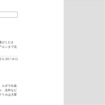
選びくださ
アエンタで北
 8, 2017 16:12
、エボラ出血
か、法外なビ
フリカは大変