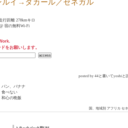
ンルイ→ダカール／セネガル
行距離 278kmキロ
net@ 宿の無料Wi-Fi
Work.
ードをお願いします。
posted by 44と書いてyosh
 パン、バナナ
 食べない
 和心の晩飯
国、地域別
アフリカ
セ