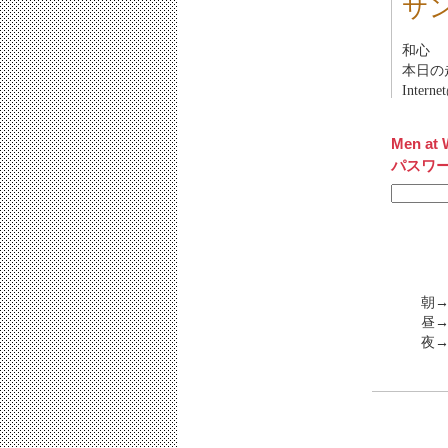
サ
和心
本日の走
Inter
Men at 
パスワ
朝→
昼→
夜→