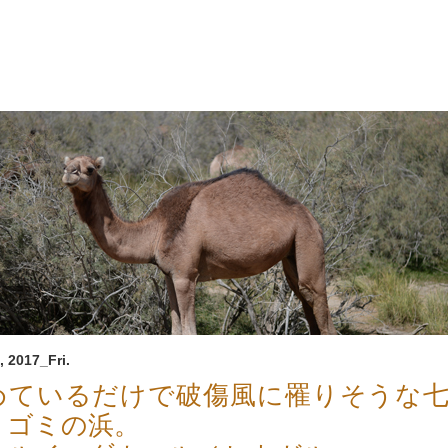
, 2017_Fri.
めているだけで破傷風に罹りそうな
くゴミの浜。