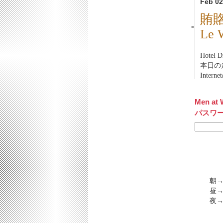
Feb 02
賄
■
Le
Hotel
本日の走
Inter
Men at 
パスワ
朝→
昼→
夜→