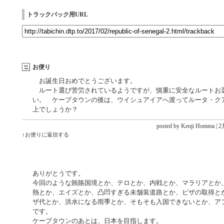
トラックバック用URL
お便り
お誕生日おめでとうございます。
ルート選び苦労されているようですが、慎重に安全なルートお
い。 ケープタウンの後は、ウイシュアイアへ渡ってルータ・ク
上でしょうか？
posted by Kenji Homma |
2月
↑お便りに返信する
ありがとうです。
今回のような賄賂国境とか、テロとか、内戦とか、マラリアとか
熱とか、エイズとか、凸凹すぎる未舗装道路とか、ビザの取得と
ザ代とか、洪水になる雨季とか、そもそも入国できないとか、ア
です。
ケープタウンのあとは、日本を目指します。