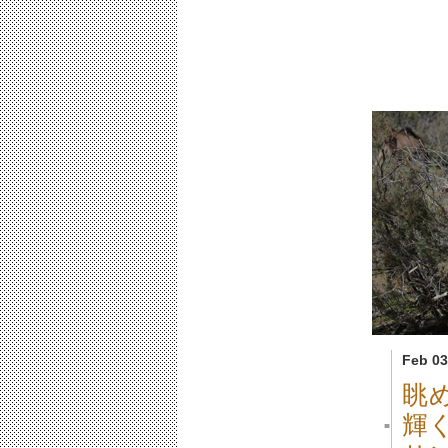
Feb 03
眺
輝
■