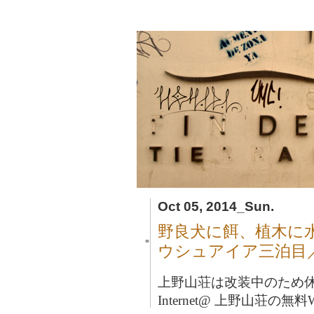
Oct 05, 2014_Sun.
野良犬に餌、植木に水
■
ウシュアイア三泊目
上野山荘は改装中のため
Internet@ 上野山荘の無料Wi