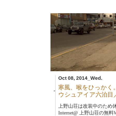
Oct 08, 2014_Wed.
寒風、喉をひっかく
■
ウシュアイア六泊目
上野山荘は改装中のため
Internet@ 上野山荘の無料Wi