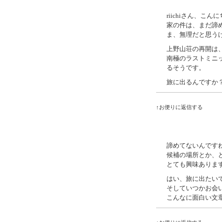
riichiさん、こん
家の件は、まだ諦
ま、無理だと思う
上野山荘の再開は
南極のラストミニ
るそうです。
旅に出るんですか
↑お便りに返信する
諦めてないんです
候補の場所とか、
とても興味ありま
はい、旅に出たい
そしていつかお会
こんなに面白い文