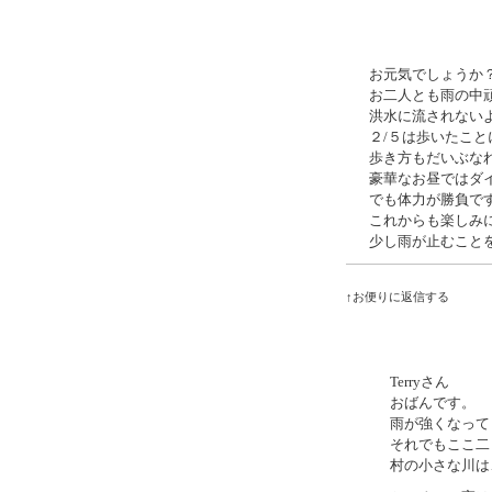
お元気でしょうか
お二人とも雨の中
洪水に流されない
２/５は歩いたこ
歩き方もだいぶな
豪華なお昼ではダ
でも体力が勝負で
これからも楽しみ
少し雨が止むこと
↑お便りに返信する
Terryさん
おばんです。
雨が強くなって
それでもここ二
村の小さな川は