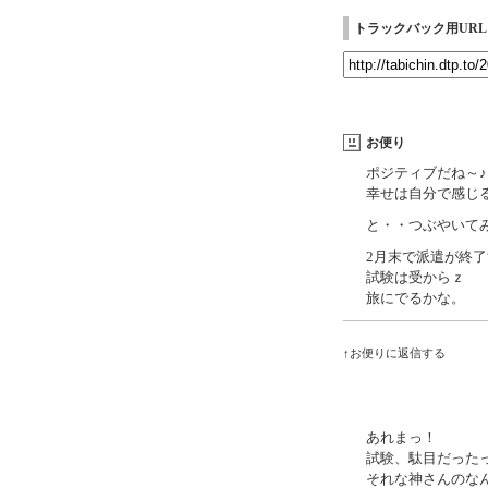
トラックバック用URL
お便り
ポジティブだね～♪
幸せは自分で感じ
と・・つぶやいて
2月末で派遣が終
試験は受からｚ
旅にでるかな。
↑お便りに返信する
あれまっ！
試験、駄目だった
それな神さんのな