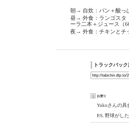
朝→ 自炊：パン＋酸っ
昼→ 外食：ランゴスタ（
ーラ二本＋ジュース（600
夜→ 外食：チキンとチッ
トラックバック
お便り
Yukoさんの
P.S. 野球が