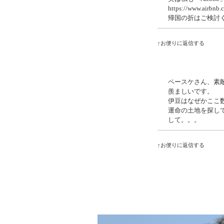
https://www.airbnb
帰国の折はご検討
↑お便りに返信する
ペースケさん、素
羨ましいです。
伊豆はなぜかここ
運命の土地を探し
して。。。
↑お便りに返信する