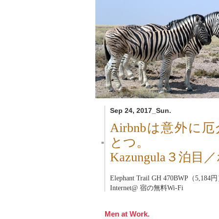
Sep 24, 2017_Sun.
Airbnbは意外
とつ。
■
Kazungula３泊
Elephant Trail GH 470BWP（5,184
Internet@ 宿の無料Wi-Fi
Men at Work.