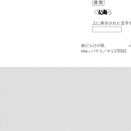
上に表示された文字
銃だらけの宿。
kita→バマコ／マリ
170322