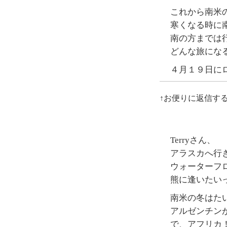
これから南米
寒くなる時に
南の方までは
どんな旅にな
４月１９日に
↑お便りに返信す
Terryさん、
アラスカへ行
ウォーターフ
熊に逢いたい
南米の冬はた
アルゼンチン
で、アフリカ