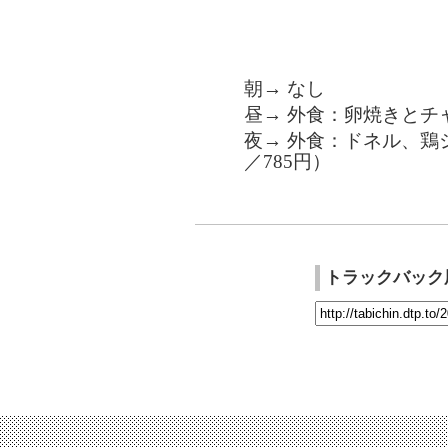
朝→ なし
昼→ 外食：卵焼きとチャ
夜→ 外食：ドネル、鶏
／785円）
トラックバック