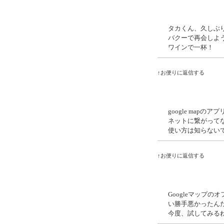
タカくん、久しぶ
バクーで再会しよ
ワインで一杯！
↑お便りに返信する
google map
ネットに繋がって
使い方は知らない
↑お便りに返信する
Googleマップ
い勝手悪かったん
今度、試してみる