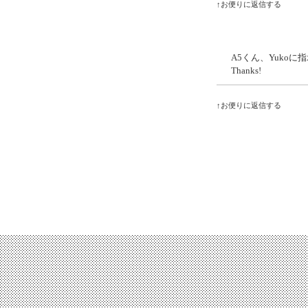
↑お便りに返信する
A5くん、Yukoに
Thanks!
↑お便りに返信する