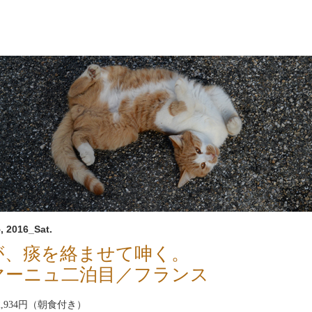
, 2016_Sat.
が、痰を絡ませて呻く。
マーニュ二泊目／フランス
nb2,934円（朝食付き）