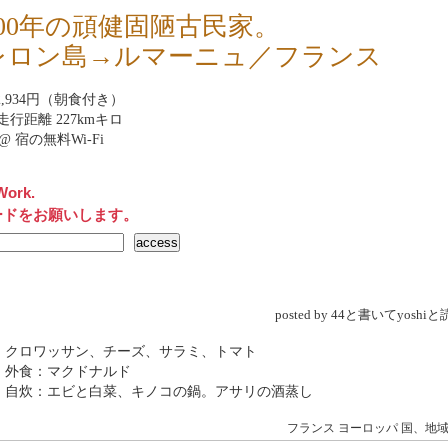
200年の頑健固陋古民家。
レロン島→ルマーニュ／フランス
nb2,934円（朝食付き）
行距離 227kmキロ
net@ 宿の無料Wi-Fi
Work.
ードをお願いします。
posted by 44と書いてyosh
→ クロワッサン、チーズ、サラミ、トマト
 外食：マクドナルド
→ 自炊：エビと白菜、キノコの鍋。アサリの酒蒸し
フランス
ヨーロッパ
国、地