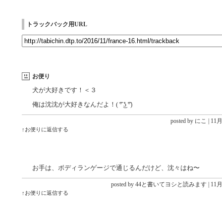
トラックバック用URL
お便り
犬が大好きです！＜３
俺は沈沈が大好きなんだよ！( ͡° ͜ʖ ͡°)
posted by
にこ
|
11月 
↑お便りに返信する
お手は、ボディランゲージで通じるんだけど、沈々はね〜
posted by 44と書いてヨシと読みます |
11月 
↑お便りに返信する