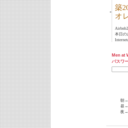
築
■
オ
Airb
本日の走
Inter
Men at 
パスワ
朝
昼→
夜