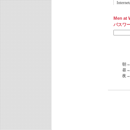
Inter
Men at 
パスワ
朝→
昼
夜→