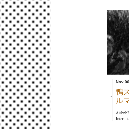
Nov 06
鴨
■
ル
Airb
Inter