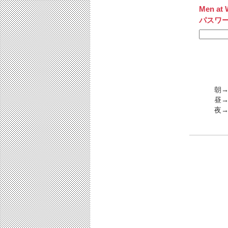
Men at 
パスワ
朝→
昼→
夜→