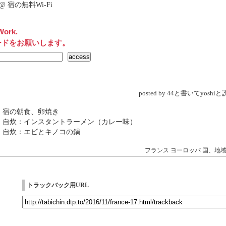
net@ 宿の無料Wi-Fi
Work.
ードをお願いします。
posted by 44と書いてyosh
 宿の朝食、卵焼き
→ 自炊：インスタントラーメン（カレー味）
 自炊：エビとキノコの鍋
フランス
ヨーロッパ
国、地
トラックバック用URL