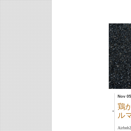
Nov 05
鶏
■
ル
Airb