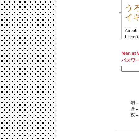
う
■
イ
Airb
Inter
Men at 
パスワ
朝
昼→
夜→