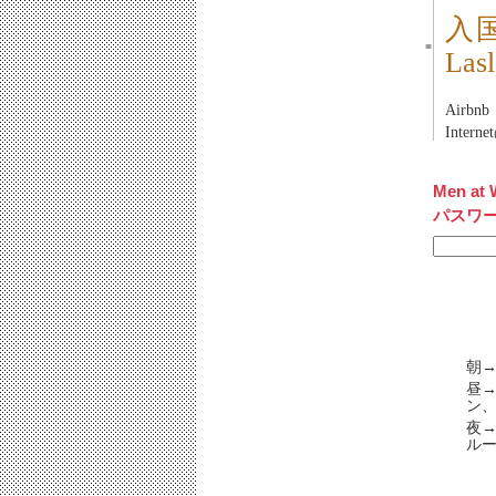
入
■
La
Airb
Inter
Men at 
パスワ
朝→
昼→
ン、
夜
ル