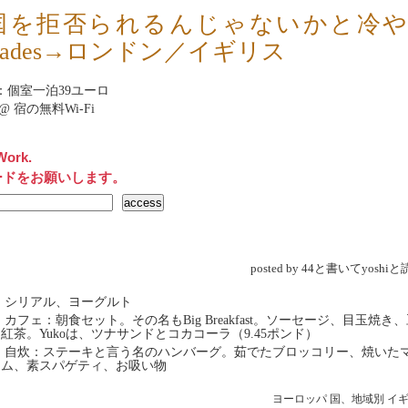
国を拒否られるんじゃないかと冷や
slades→ロンドン／イギリス
nb：個室一泊39ユーロ
net@ 宿の無料Wi-Fi
Work.
ードをお願いします。
posted by 44と書いてyosh
 シリアル、ヨーグルト
 カフェ：朝食セット。その名もBig Breakfast。ソーセージ、目玉焼き
紅茶。Yukoは、ツナサンドとコカコーラ（9.45ポンド）
→ 自炊：ステーキと言う名のハンバーグ。茹でたブロッコリー、焼いた
ーム、素スパゲティ、お吸い物
ヨーロッパ
国、地域別
イ