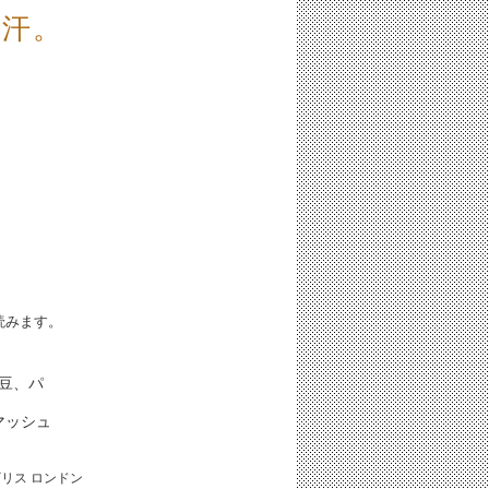
汗。
iと読みます。
、豆、パ
マッシュ
ギリス
ロンドン