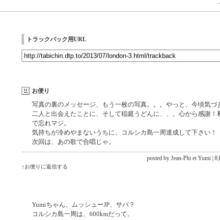
トラックバック用URL
お便り
写真の裏のメッセージ、もう一枚の写真。。。やっと、今頃気づ
二人と出会えたことに、そして稲庭うどんに、、、心から感謝！
で忘れマジ。
気持ちが冷めやまないうちに、コルシカ島一周達成して下さい！
次回は、あの歌で合唱じゃ。
posted by Jean-Phi et Yumi |
8月
↑お便りに返信する
Yumiちゃん、ムッシューJP、サバ？
コルシカ島一周は、600kmだって。