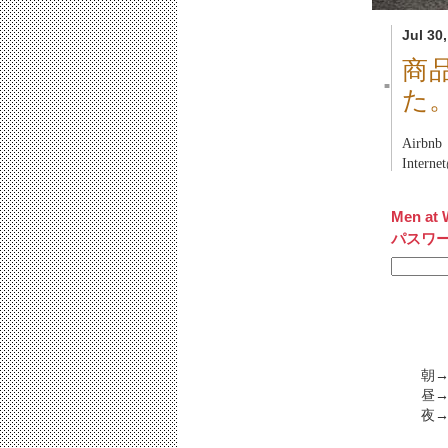
Jul 30
商
■
た
Airb
Inter
Men at 
パスワ
朝
昼→
夜