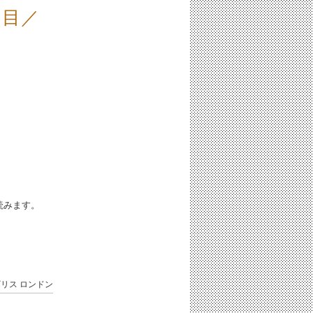
泊目／
iと読みます。
ギリス
ロンドン