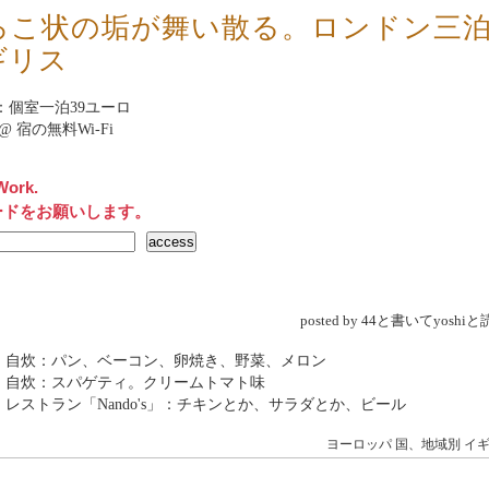
ろこ状の垢が舞い散る。ロンドン三
ギリス
nb：個室一泊39ユーロ
net@ 宿の無料Wi-Fi
Work.
ードをお願いします。
posted by 44と書いてyosh
→ 自炊：パン、ベーコン、卵焼き、野菜、メロン
 自炊：スパゲティ。クリームトマト味
 レストラン「Nando's」：チキンとか、サラダとか、ビール
ヨーロッパ
国、地域別
イ