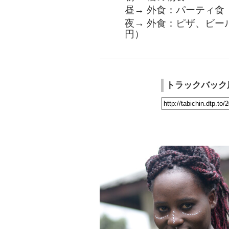
昼→ 外食：パーティ食
夜→ 外食：ピザ、ビール、
円）
トラックバック