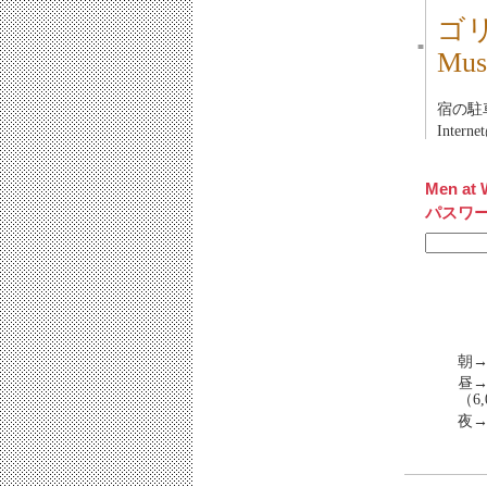
ゴ
■
Mu
宿の駐
Inter
Men at 
パスワ
朝→
昼→
（6,
夜→