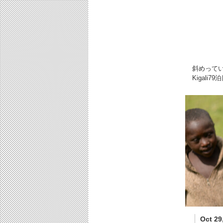
斜めって
Kigali
Oct 29