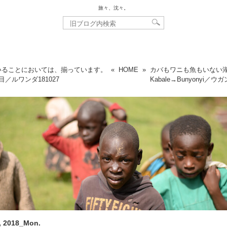
旅々、沈々。
いることにおいては、揃っています。
«
HOME
»
カバもワニも魚もいない
79泊目／ルワンダ
181027
Kabale→Bunyonyi／ウ
, 2018_Mon.