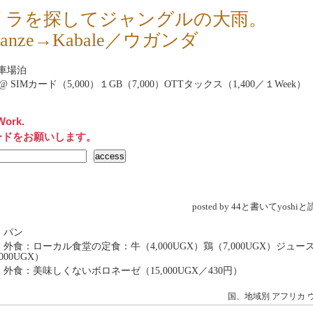
リラを探してジャングルの大雨。
sanze→Kabale／ウガンダ
車場泊
net@ SIMカード（5,000）１GB（7,000）OTTタックス（1,400／１Week）
Work.
ードをお願いします。
posted by 44と書いてyosh
 パン
 外食：ローカル食堂の定食：牛（4,000UGX）鶏（7,000UGX）ジュー
000UGX）
 外食：美味しくないボロネーゼ（15,000UGX／430円）
国、地域別
アフリカ