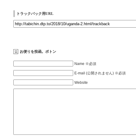
トラックバック用URL
お便りを投函。ポトン
Name ※必須
E-mail (公開されません) ※必須
Website