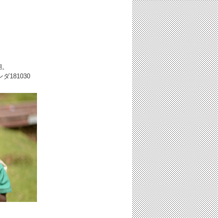
湖。
ガンダ
181030