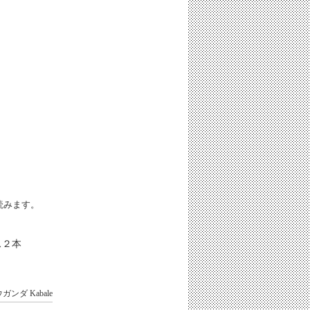
iと読みます。
ス２本
ウガンダ
Kabale