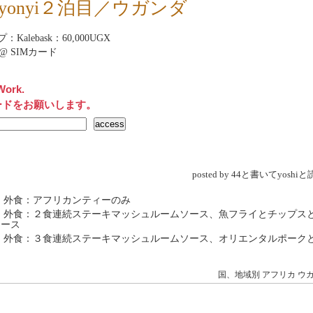
nyonyi２泊目／ウガンダ
Kalebask：60,000UGX
net@ SIMカード
Work.
ードをお願いします。
posted by 44と書いてyosh
 外食：アフリカンティーのみ
→ 外食：２食連続ステーキマッシュルームソース、魚フライとチップス
ソース
→ 外食：３食連続ステーキマッシュルームソース、オリエンタルポーク
ィ
国、地域別
アフリカ
ウ