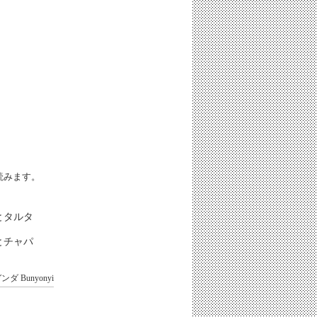
iと読みます。
とタルタ
とチャパ
ガンダ
Bunyonyi