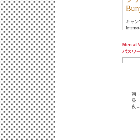
Bu
キャンプ：
Inte
Men at 
パスワ
朝→
昼
夜→