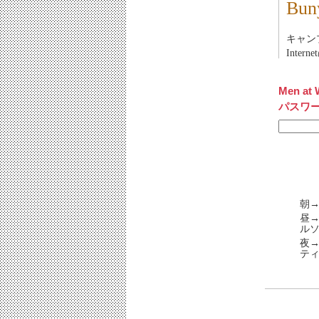
Bu
キャンプ：
Inter
Men at 
パスワ
朝→
昼
ル
夜
テ