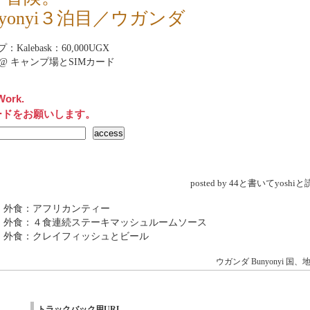
nyonyi３泊目／ウガンダ
Kalebask：60,000UGX
rnet@ キャンプ場とSIMカード
Work.
ードをお願いします。
posted by 44と書いてyosh
 外食：アフリカンティー
→ 外食：４食連続ステーキマッシュルームソース
 外食：クレイフィッシュとビール
ウガンダ
Bunyonyi
国、
トラックバック用URL