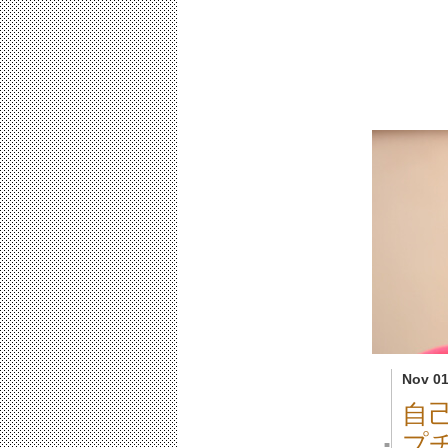
Nov 01
自
プ
■