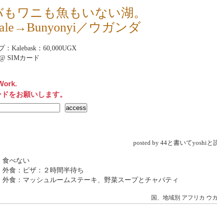
バもワニも魚もいない湖。
bale→Bunyonyi／ウガンダ
Kalebask：60,000UGX
net@ SIMカード
Work.
ードをお願いします。
posted by 44と書いてyosh
 食べない
 外食：ピザ：２時間半待ち
→ 外食：マッシュルームステーキ、野菜スープとチャパティ
国、地域別
アフリカ
ウ