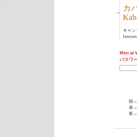
カ
■
Ka
キャンプ：
Inter
Men at 
パスワ
朝→
昼→
夜