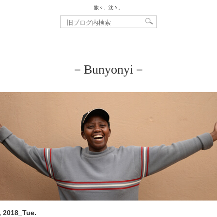
旅々、沈々。
－Bunyonyi－
, 2018_Tue.