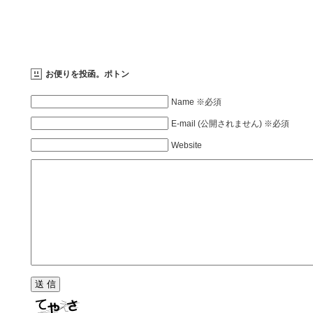
お便りを投函。ポトン
Name ※必須
E-mail (公開されません) ※必須
Website