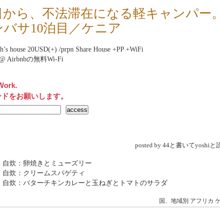
日から、不法滞在になる軽キャンパー
ンバサ10泊目／ケニア
th’s house 20USD(+) /prpn Share House +PP +WiFi
et@ Airbnbの無料Wi-Fi
Work.
ードをお願いします。
posted by 44と書いてyosh
 自炊：卵焼きとミューズリー
 自炊：クリームスパゲティ
→ 自炊：バターチキンカレーと玉ねぎとトマトのサラダ
国、地域別
アフリカ