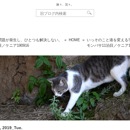
旅々、沈々。
問題が発生し、ひとつも解決しない。
«
HOME
»
いっそのこと港を変える
目／ケニア
190916
モンバサ11泊目／ケニア
, 2019_Tue.