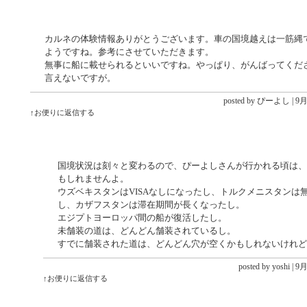
カルネの体験情報ありがとうございます。車の国境越えは一筋縄
ようですね。参考にさせていただきます。
無事に船に載せられるといいですね。やっぱり、がんばってくだ
言えないですが。
posted by
ぴーよし
|
9月 
↑お便りに返信する
国境状況は刻々と変わるので、ぴーよしさんが行かれる頃は、
もしれませんよ。
ウズベキスタンはVISAなしになったし、トルクメニスタンは
し、カザフスタンは滞在期間が長くなったし。
エジプトヨーロッパ間の船が復活したし。
未舗装の道は、どんどん舗装されているし。
すでに舗装された道は、どんどん穴が空くかもしれないけれど
posted by yoshi |
9月 
↑お便りに返信する