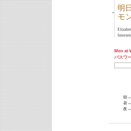
明
■
モ
Elizabe
Intern
Men at 
パスワ
朝→
昼→
夜