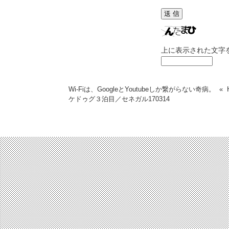
上に表示された文字
Wi-Fiは、GoogleとYoutubeしか繋がらない奇病。
«
ケドゥグ３泊目／セネガル
170314