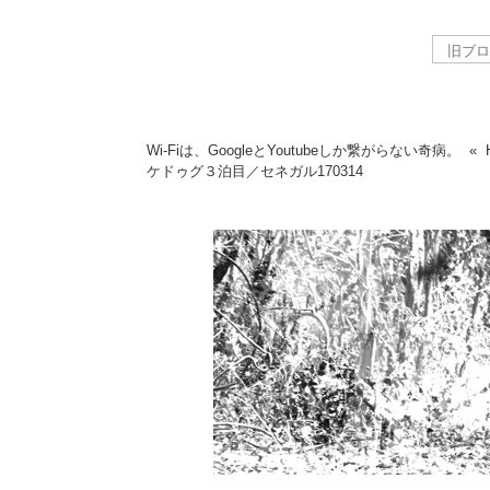
Wi-Fiは、GoogleとYoutubeしか繋がらない奇病。
«
ケドゥグ３泊目／セネガル
170314