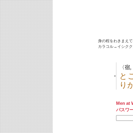
身の程をわきまえて
カラコル→イシクク
〈宿
と
■
り
Men at 
パスワ