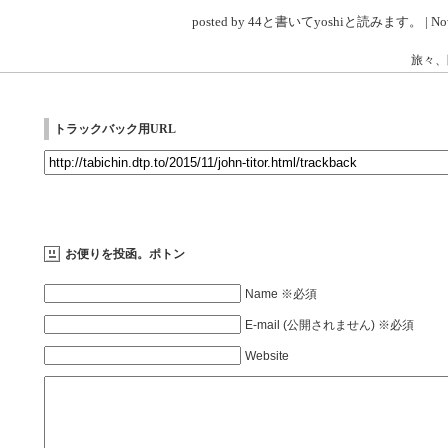
posted by 44と書いてyoshiと読みます。 | Nov 
旅々、
トラックバック用URL
お便りを投函。ポトン
Name ※必須
E-mail (公開されません) ※必須
Website