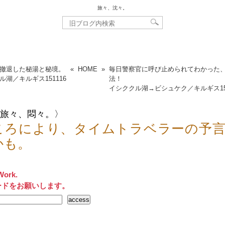
旅々、沈々。
撤退した秘湯と秘境。
«
HOME
»
毎日警察官に呼び止められてわかった
ル湖／キルギス
151116
法！
イシククル湖→ビシュケク／キルギス
1
, 旅々、悶々。〉
ころにより、タイムトラベラーの予
かも。
Work.
ードをお願いします。