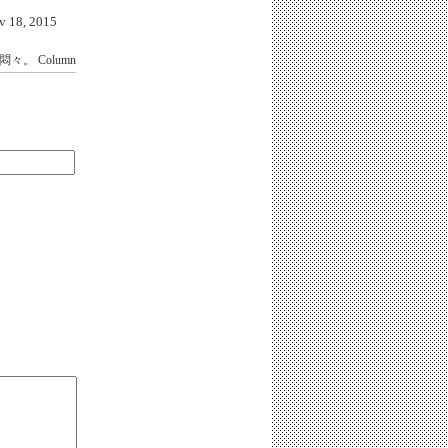
18, 2015
悶々。
Column