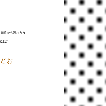
、賄賂から逃れる方
51117
言どお