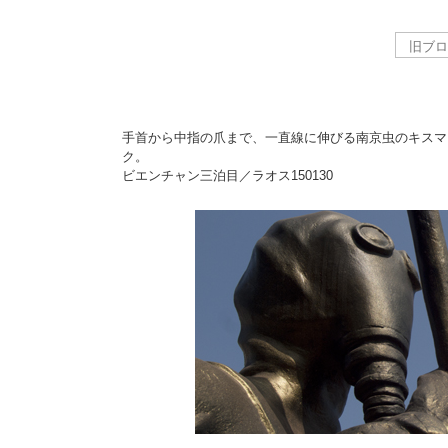
手首から中指の爪まで、一直線に伸びる南京虫のキスマ
ク。
ビエンチャン三泊目／ラオス
150130