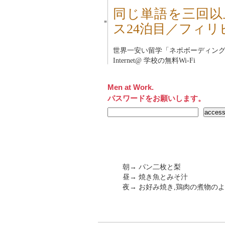
同じ単語を三回以
■
ス24泊目／フィリ
世界一安い留学「
ネポボーディン
Internet@ 学校の無料Wi-Fi
Men at Work.
パスワードをお願いします。
朝→ パン二枚と梨
昼→ 焼き魚とみそ汁
夜→ お好み焼き,鶏肉の煮物の