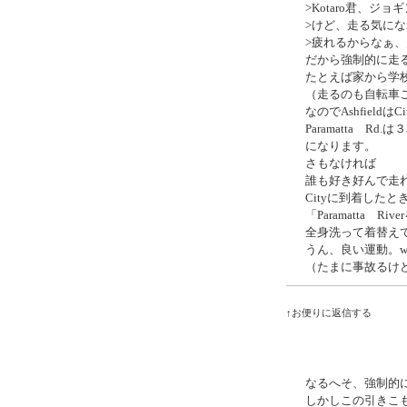
>Kotaro君、ジ
>けど、走る気に
>疲れるからなぁ
だから強制的に走
たとえば家から学
（走るのも自転車
なのでAshfield
Paramatta 
になります。
さもなければ
誰も好き好んで走
Cityに到着した
「Paramatta 
全身洗って着替え
うん、良い運動。
（たまに事故るけど
↑お便りに返信する
なるへそ、強制的
しかしこの引きこ