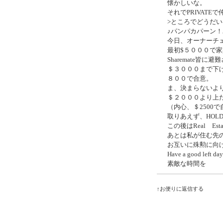
懐かしいな。
それでPRIVATE
>ところでどうだ
♪パンパカパーン
今日、オーナーチ
最初$５０００で
Sharemate皆
＄３０００まで下
８００で合意。
ま、決まらないよ
＄２０００より上
（内心、＄2500
取りあえず、HOLD
この後はReal E
あとは私が住む先の
お互いに殊勲に向
Have a good left day
素敵な時間を
↑お便りに返信する