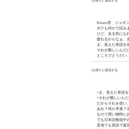
↑お便りに返信する
Kotaro君、ジ
ボクも何かで読み
けど、走る気にな
疲れるからなぁ、
ま、覚えた単語を
それが難しいんだ
ところでどうだい
↑お便りに返信する
>ま、覚えた単語
>それが難しいん
だからそれを使い、
あれ？何か矛盾？
なので買い物時にお
でも日本語勉強中の
意地でも英語で返