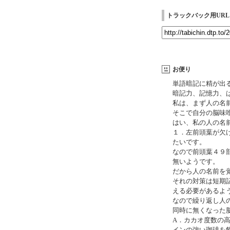
トラックバック用URL
お便り
単語暗記に精が出るY
暗記力、記憶力、
私は、まず人の名
そこで自分の脳味
はい、私の人の名
１．左前頭葉が欠
たいです。
なので前頭葉４９部門の
無いようです。
だから人の名前を
それの対策は短期
える必要があるよ
なので繰り返し人
同時に無くなった
A．カカオ度数の