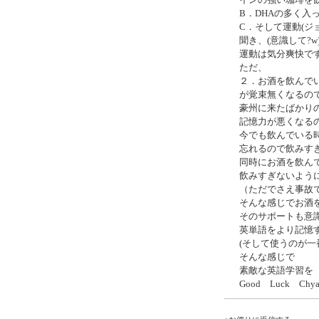
インの強い珈琲を
B．DHAの多く
C．そして運動(ジ
聞き、(意識して?w)
運動は気分爽快で
ただ、
２．お酒を飲んで
が覚束無くなるの
豪州に来たばかり
記憶力が悪くなるの
今でも飲んでいる
忘れるので飲みす
同時にお酒を飲ん
飲みすぎないよう
（ただでさえ事故
そんな感じでお酒
そのサポートも意
英単語をより記憶
(そして使うのが一
そんな感じで
素敵な英語学習を
Good Luck Chya