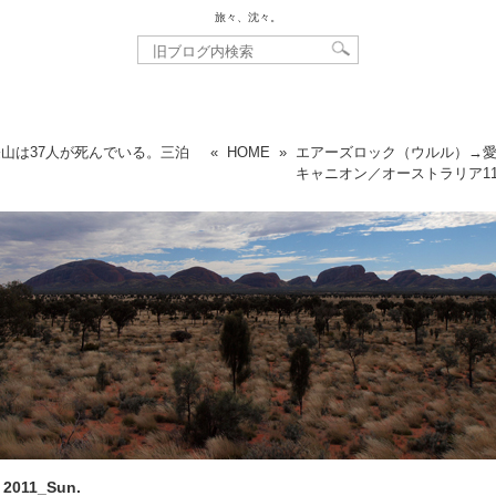
旅々、沈々。
山は37人が死んでいる。三泊
«
HOME
»
エアーズロック（ウルル）→
キャニオン／オーストラリア
1
, 2011_Sun.