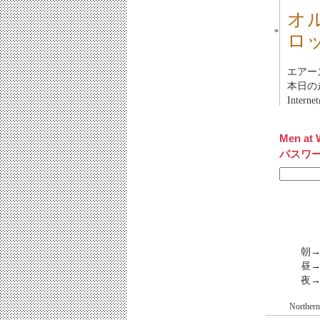
オ
■
ロ
エアー
本日の走
Inte
Men at 
パスワ
朝
昼→
夜
Northern