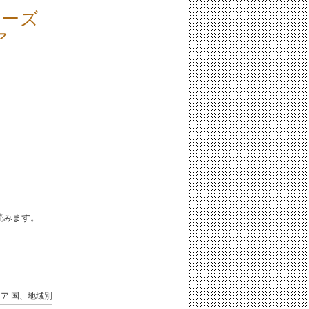
アーズ
ア
iと読みます。
ニア
国、地域別