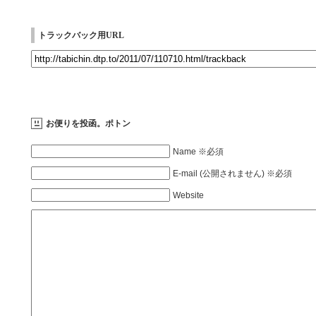
トラックバック用URL
お便りを投函。ポトン
Name ※必須
E-mail (公開されません) ※必須
Website