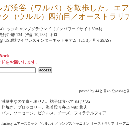
ルガ渓谷（ワルパ）を散歩した。エ
ック（ウルル）四泊目／オーストラリ
ズロックキャンプグラウンド（ノンパワードサイト30A$）
行距離 134（合計10,788）キロ
rnet@ USB型ワイヤレスインターネットモデム（2GB／月々29A$）
Work.
ードをお願いします。
posted by 44と書いてyosh
→ 減量中なので食べません。祐子は食べてるけどね
 卵焼き、ブロッコリー、海苔段々弁当 with 梅肉
→ パン、ソーセージ、ピクルス、チーズ、フィラデルフィア
 Territory
エアーズロック（ウルル）／キングスキャニオン
オーストラリア
オセア