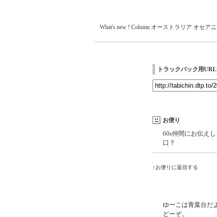
What's new !
Column
オーストラリア
オセアニ
トラックバック用URL
お便り
60s仲間にお伝え
口？
↑お便りに返信する
ゆーこは青葉台だ
どーぞ。