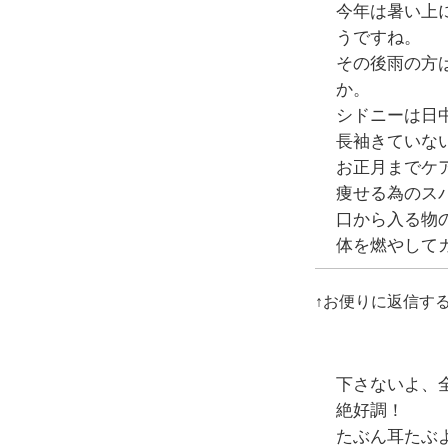
今年は暑い上
うですね。
その後雨の方
か。
シドニーは日
長袖きていな
お正月までケ
痩せる為のス
口から入る物
体を燃やして
↑お便りに返信す
下さないよ、
絶好調！
たぶん耳たぶ