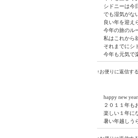
シドニーは今
でも湿気がな
良い年を迎え
今年の旅のル
私はこれから
それまでにシ
今年も元気で
↑お便りに返信す
happy new year
２０１１年も
楽しい１年に
暑い年越しう