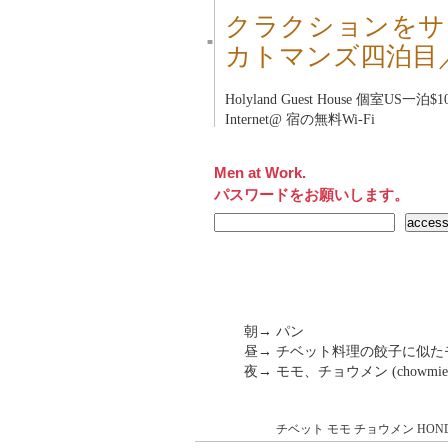
クラクションをサ
■
カトマンズ四泊目
Holyland Guest House
個室US一泊$1
Internet@ 宿の無料Wi-Fi
Men at Work.
パスワードをお願いします。
朝→ パン
昼→ チベット料理の餃子に似た
夜→ モモ、チョウメン (chow
チベット
モモ
チョウメン
HON