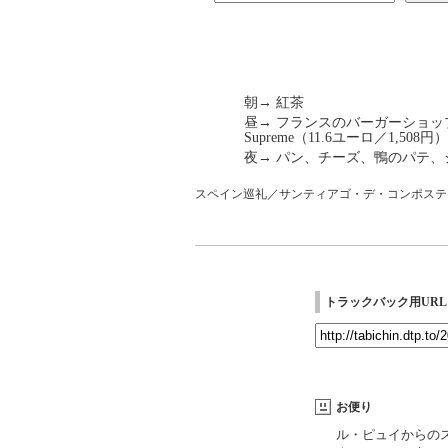
朝→ 紅茶
昼→ フランスのバーガーショップ「Qu
Supreme（11.6ユーロ／1,508円）
夜→ パン、チーズ、鴨のパテ、ジ
スペイン巡礼／サンティアゴ・デ・コンポステ
トラックバック用URL
お便り
ル・ピュイからの