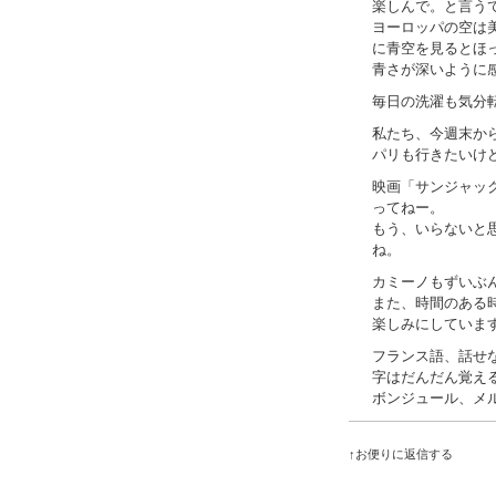
楽しんで。と言う
ヨーロッパの空は
に青空を見るとほ
青さが深いように
毎日の洗濯も気分
私たち、今週末か
パリも行きたいけ
映画「サンジャッ
ってねー。
もう、いらないと
ね。
カミーノもずいぶ
また、時間のある
楽しみにしていま
フランス語、話せ
字はだんだん覚え
ボンジュール、メ
↑お便りに返信する