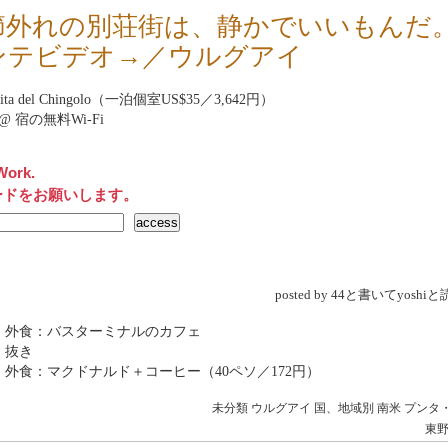
節外れの別荘街は、静かでいいもんだ
ンテビデオ→／ウルグアイ
mita del Chingolo（一泊個室US$35／3,642円）
net@ 宿の無料Wi-Fi
Work.
ードをお願いします。
posted by 44と書いてyosh
 外食：バスターミナルのカフェ
 抜き
 外食：マクドナルド＋コーヒー（40ペソ／172円）
未分類
ウルグアイ
国、地域別
南米
プンタ
東