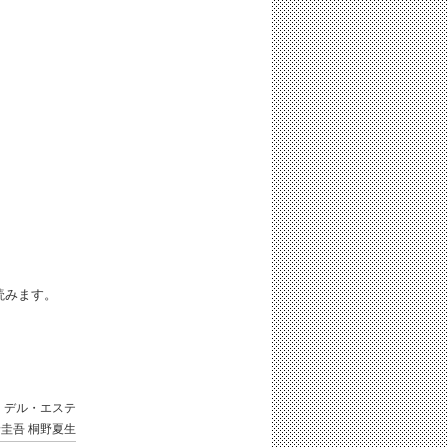
。
iと読みます。
・デル・エステ
野圭吾
桐野夏生