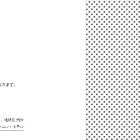
iと読みます。
国、地域別
南米
ァエル・ホテル