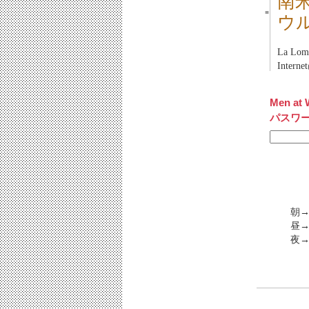
南
■
ウ
La Lo
Inter
Men at 
パスワ
朝→
昼→
夜→