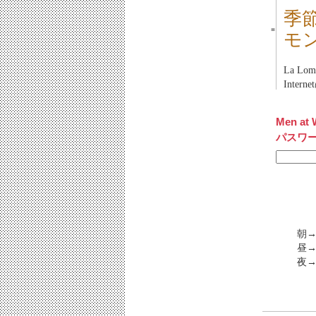
季
■
モ
La Lo
Inter
Men at 
パスワ
朝→
昼→
夜→