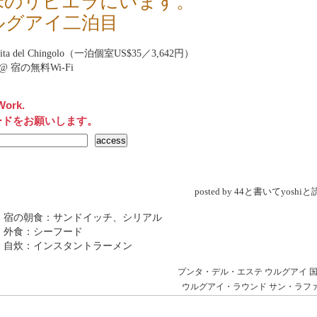
米のリビエラにいます。
ルグアイ二泊目
mita del Chingolo（一泊個室US$35／3,642円）
net@ 宿の無料Wi-Fi
Work.
ードをお願いします。
posted by 44と書いてyosh
 宿の朝食：サンドイッチ、シリアル
 外食：シーフード
 自炊：インスタントラーメン
プンタ・デル・エステ
ウルグアイ
ウルグアイ・ラウンド
サン・ラフ