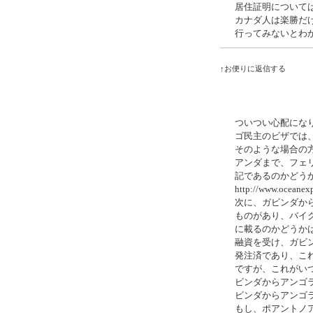
居住証明について
カナダ人は楽勝だ
行ってみないとわ
↑お便りに返信する
ついつい心配にな
ゴ民主のビザでは
そのような場合の
アンダまで、フェ
記であるのかどう
http://www.oceanexp
次に、ガビンダか
ものがあり、バイ
に載るのかどうか
融資を受け、ガビ
発注済であり、こ
ですが、これがい
ビンダからアンゴ
ビンダからアンゴ
もし、ポアントノ