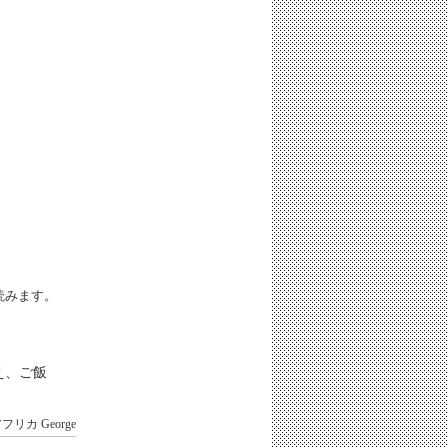
iと読みます。
え、ご飯
アフリカ
George