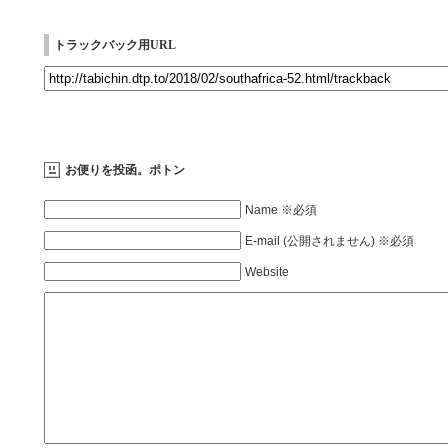
トラックバック用URL
お便りを投函。ポトン
Name ※必須
E-mail (公開されません) ※必須
Website