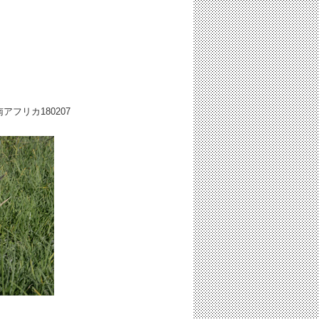
rt／南アフリカ
180207