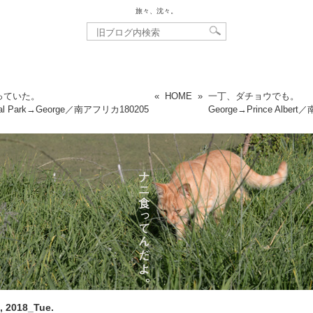
旅々、沈々。
っていた。
«
HOME
»
一丁、ダチョウでも。
ional Park→George／南アフリカ
180205
George→Prince Albe
, 2018_Tue.