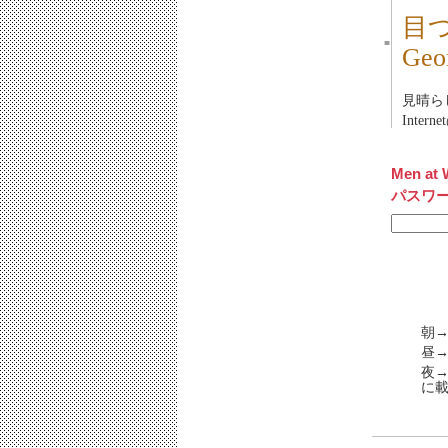
目
■
Ge
見晴ら
Inte
Men at 
パスワ
朝→
昼→
夜
に