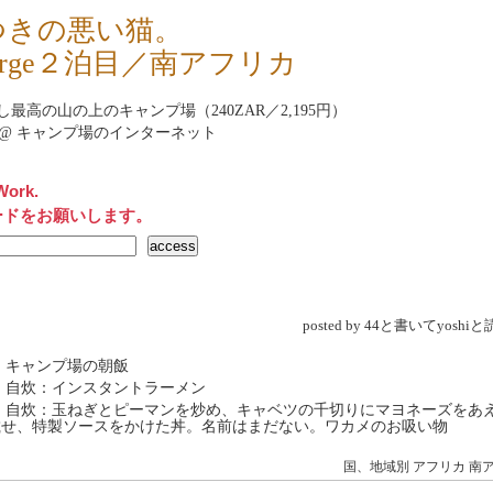
つきの悪い猫。
orge２泊目／南アフリカ
し最高の山の上のキャンプ場（240ZAR／2,195円）
rnet@ キャンプ場のインターネット
Work.
ードをお願いします。
posted by 44と書いてyosh
 キャンプ場の朝飯
 自炊：インスタントラーメン
→ 自炊：玉ねぎとピーマンを炒め、キャベツの千切りにマヨネーズをあ
載せ、特製ソースをかけた丼。名前はまだない。ワカメのお吸い物
国、地域別
アフリカ
南