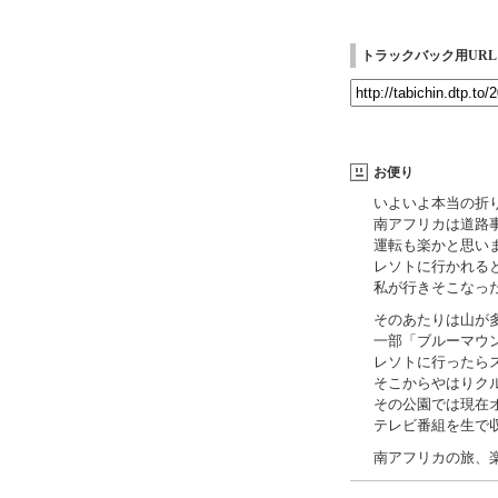
トラックバック用URL
お便り
いよいよ本当の折
南アフリカは道路
運転も楽かと思い
レソトに行かれる
私が行きそこなっ
そのあたりは山が
一部「ブルーマウ
レソトに行ったら
そこからやはりク
その公園では現在
テレビ番組を生で
南アフリカの旅、