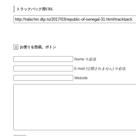
トラックバック用URL
お便りを投函。ポトン
Name ※必須
E-mail (公開されません) ※必須
Website