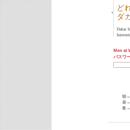
ど
■
ダ
Dakar 
Inter
Men at 
パスワ
朝→
昼→
夜→