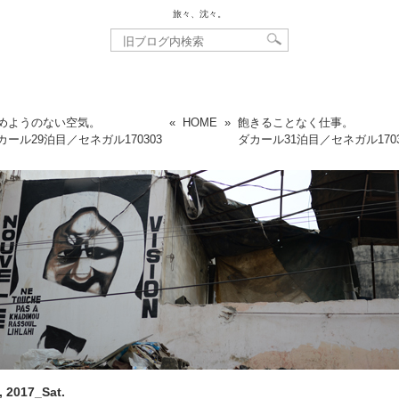
旅々、沈々。
めようのない空気。
«
HOME
»
飽きることなく仕事。
カール29泊目／セネガル
170303
ダカール31泊目／セネガル
170
, 2017_Sat.