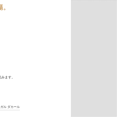
傷。
iと読みます。
ネガル
ダカール