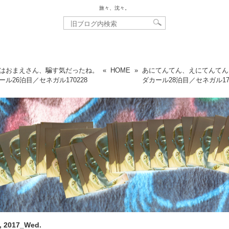
旅々、沈々。
はおまえさん、騙す気だったね。
«
HOME
»
あにてんてん、えにてんてん
ール26泊目／セネガル
170228
ダカール28泊目／セネガル
1
, 2017_Wed.