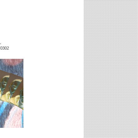
。
70302