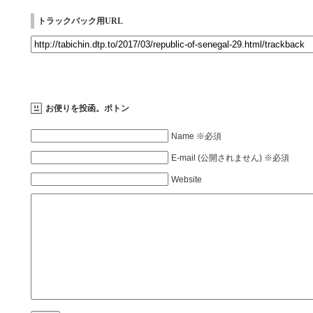
トラックバック用URL
お便りを投函。ポトン
Name ※必須
E-mail (公開されません) ※必須
Website