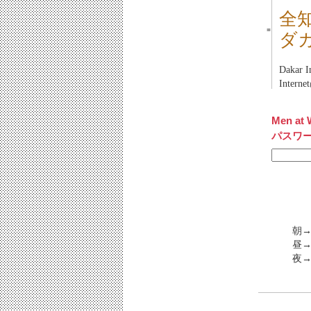
全
■
ダ
Dakar 
Inter
Men at 
パスワ
朝→
昼→
夜