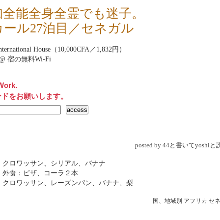
知全能全身全霊でも迷子。
カール27泊目／セネガル
International House（10,000CFA／1,832円）
net@ 宿の無料Wi-Fi
Work.
ードをお願いします。
posted by 44と書いてyosh
 クロワッサン、シリアル、バナナ
 外食：ピザ、コーラ２本
→ クロワッサン、レーズンパン、バナナ、梨
国、地域別
アフリカ
セ