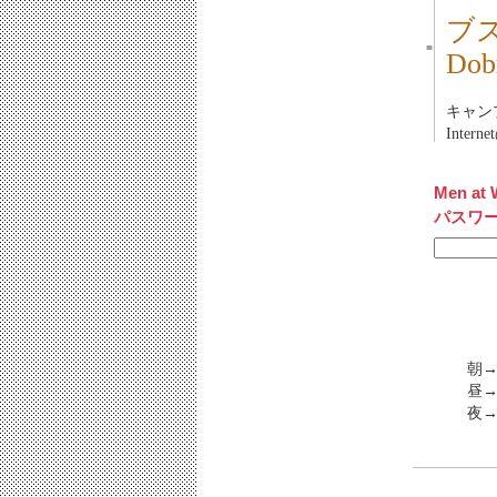
ブ
■
Do
キャン
Inter
Men at 
パスワ
朝→
昼→
夜→