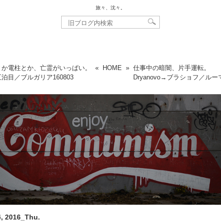
旅々、沈々。
とか電柱とか、亡霊がいっぱい。
«
HOME
»
仕事中の暗闇、片手運転。
hte五泊目／ブルガリア
160803
Dryanovo→ブラショフ／ル
, 2016_Thu.