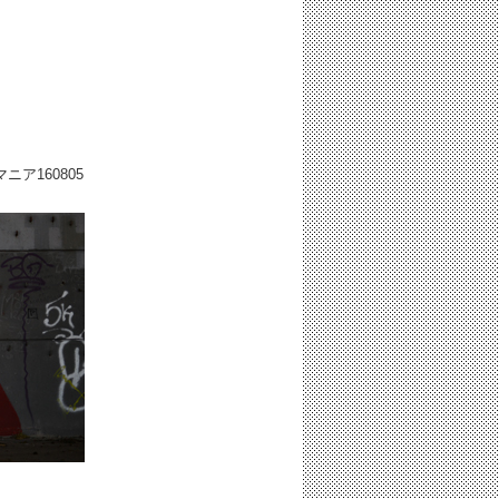
ーマニア
160805