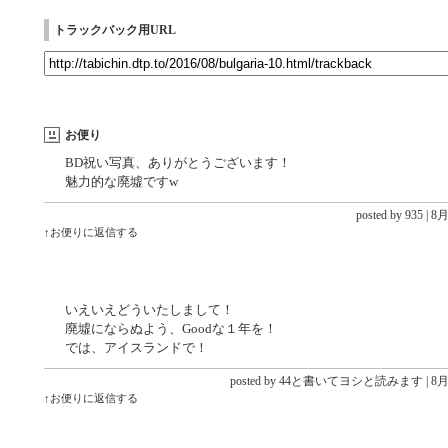
トラックバック用URL
お便り
BD祝い写真、ありがとうございます！
魅力的な廃墟ですw
posted by 935 |
8月 
↑お便りに返信する
いえいえどういたしまして！
廃墟にならぬよう、Goodな１年を！
では、アイスランドで！
posted by 44と書いてヨシと読みます |
8月 
↑お便りに返信する