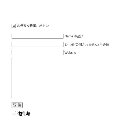
お便りを投函。ポトン
Name ※必須
E-mail (公開されません) ※必須
Website