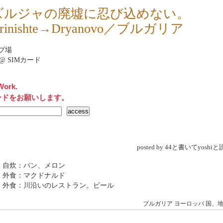
ズルジャの廃墟に忍び込めない。
brinishte→Dryanovo／ブルガリア
プ場
net@ SIMカード
Work.
ードをお願いします。
posted by 44と書いてyosh
 自炊：パン、メロン
 外食：マクドナルド
 外食：川沿いのレストラン。ビール
ブルガリア
ヨーロッパ
国、