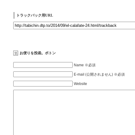
トラックバック用URL
お便りを投函。ポトン
Name ※必須
E-mail (公開されません) ※必須
Website