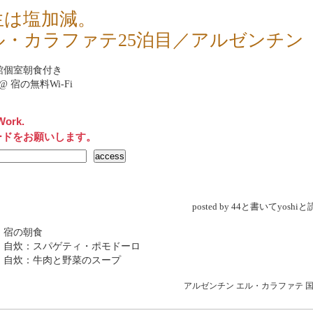
生は塩加減。
ル・カラファテ25泊目／アルゼンチン
館
個室朝食付き
net@ 宿の無料Wi-Fi
Work.
ードをお願いします。
posted by 44と書いてyosh
 宿の朝食
 自炊：スパゲティ・ポモドーロ
 自炊：牛肉と野菜のスープ
アルゼンチン
エル・カラファテ