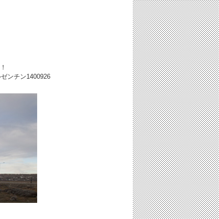
高！
ルゼンチン
1400926