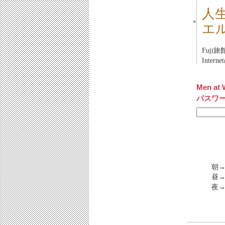
人
■
エ
Fuji旅
Inter
Men at 
パスワ
朝→
昼→
夜→