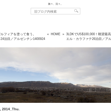
旅々、沈々。
デルフィアを塗って食う。
«
HOME
»
3LDKでUS$100,000！眺望最
24泊目／アルゼンチン
1400924
エル・カラファテ26泊目／ア
, 2014_Thu.