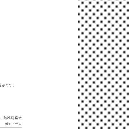
iと読みます。
国、地域別
南米
ポモドーロ