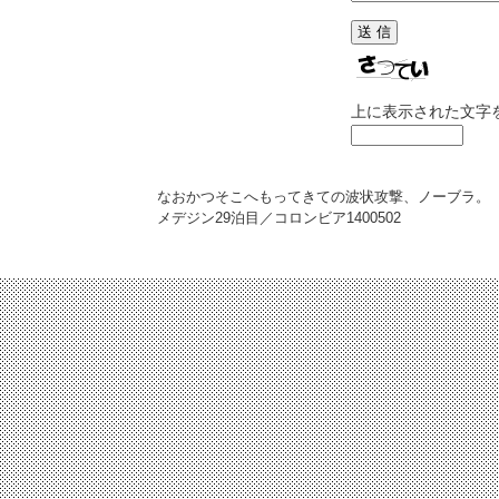
上に表示された文字
なおかつそこへもってきての波状攻撃、ノーブラ。
メデジン29泊目／コロンビア
1400502