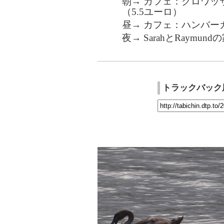
朝→ カフェ：クロワッサン、ful
（5.5ユーロ）
昼→ カフェ：ハンバー
夜→ SarahとRaymun
トラックバック