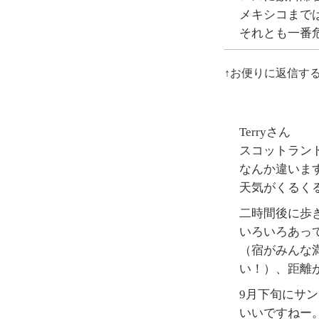
メキシコまで
それとも一番
↑お便りに返信す
Terryさん
スコットラン
なんか違いま
天気がくるく
二時間後に歩
いろいろあっ
（宿がみんな
い！）、距離
9月下旬にサ
いいですねー