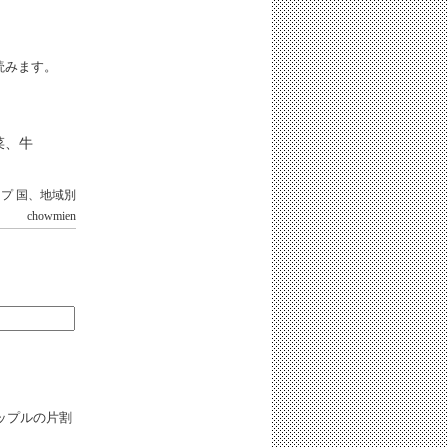
iと読みます。
菜、牛
ップ
国、地域別
chowmien
ップルの片割