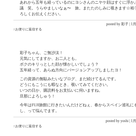
あれから五年も経っているのにヨシさんのニヤケ顔はすぐに浮か
議 笑。うらやましいなぁ〜 旅。またたのしみに覗きます☆裕
ろしくお伝えください。
posted by 彩子 |
1月 
↑お便りに返信する
彩子ちゃん、ご無沙汰！
元気にしてますか、お二人とも。
ボクのキリっとした顔が懐かしいでしょう？
五年経って、あらぬ方向にバージョンアップしましたヨ！
この資源の無駄みたいなブログ、まだ続けてるんです。
どうにもこうにも暇なとき、覗いてみてください。
いつの日か、購読料をお支払いに伺いますね。
旦那によろしゅう！
今年はFUJI旅館に行きたいんだけどねぇ、春からスペイン巡礼に
し、って悩んでます。
posted by
yoshi
|
1月 
↑お便りに返信する