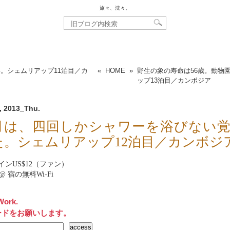
旅々、沈々。
。シェムリアップ11泊目／カ
«
HOME
»
野生の象の寿命は56歳。動物
ップ13泊目／カンボジア
, 2013_Thu.
月は、四回しかシャワーを浴びない
た。シェムリアップ12泊目／カンボジ
インUS$12（ファン）
net@ 宿の無料Wi-Fi
Work.
ードをお願いします。