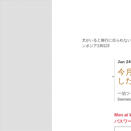
犬がいると旅行に出られない
ンボジア
130123
Jan 24
今
■
し
一泊ツ
Inter
Men at 
パスワ