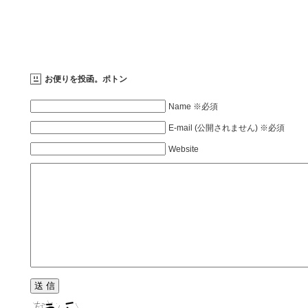
お便りを投函。ポトン
Name ※必須
E-mail (公開されません) ※必須
Website