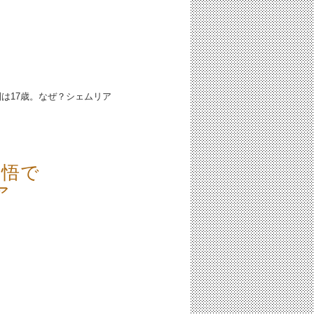
園は17歳。なぜ？シェムリア
覚悟で
ア