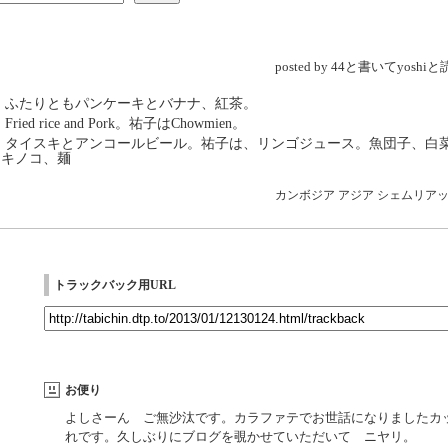
posted by 44と書いてyosh
→ ふたりともパンケーキとバナナ、紅茶。
Fried rice and Pork。祐子はChowmien。
→ タイスキとアンコールビール。祐子は、リンゴジュース。魚団子、白
、キノコ、麺
カンボジア
アジア
シェムリア
トラックバック用URL
お便り
よしさーん ご無沙汰です。カラファテでお世話になりましたカ
れです。久しぶりにブログを覗かせていただいて ニヤリ。