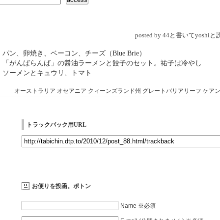
posted by 44と書いてyosh
 パン、卵焼き、ベーコン、チーズ（Blue Brie）
→ 「がんばらんば」の醤油ラーメンと餃子のセット。祐子は冷やし
 ソーメンとキュウリ、トマト
オーストラリア
オセアニア
クィーンズランド州
グレートバリアリーフ
ケア
トラックバック用URL
お便りを投函。ポトン
Name ※必須