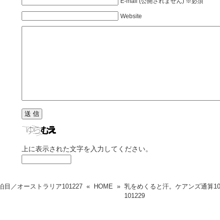
E-mail (公開されません) ※必須
Website
上に表示された文字を入力してください。
泊目／オーストラリア
101227
«
HOME
»
乳をめくると汗。ケアンズ通算1
101229