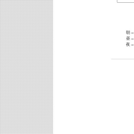
朝→
昼
夜→