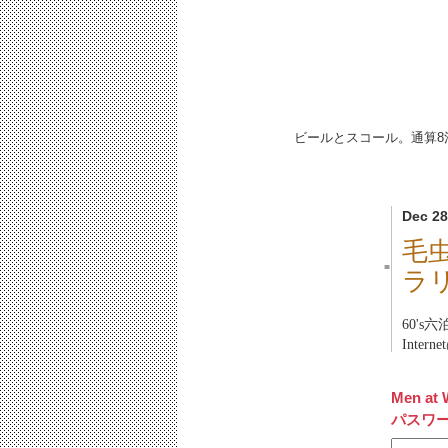
ビールとスコール。通算8
Dec 28
毛
■
ラ
60's六
Intern
Men at 
パスワ