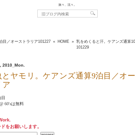
旅々、沈々。
泊目／オーストラリア
101227
«
HOME
»
乳をめくると汗。ケアンズ通算1
101229
, 2010_Mon.
虫とヤモリ。ケアンズ通算9泊目／オ
リア
泊目
et@ 60'sは無料
Work.
ードをお願いします。