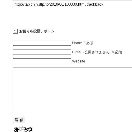
お便りを投函。ポトン
Name ※必須
E-mail (公開されません) ※必須
Website