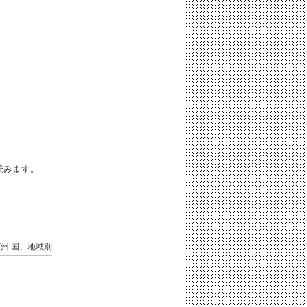
iと読みます。
ズ州
国、地域別