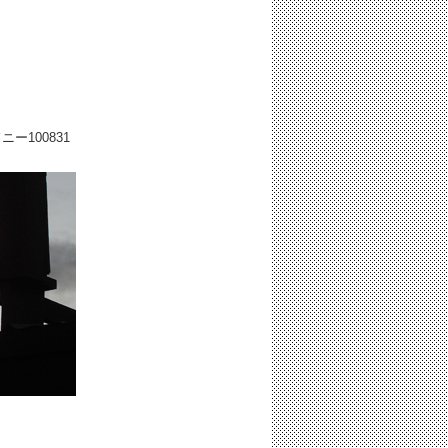
ドニー
100831