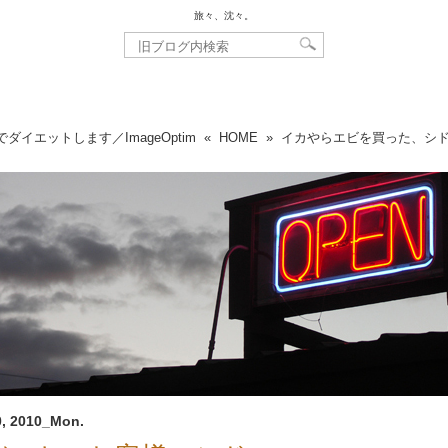
旅々、沈々。
ダイエットします／ImageOptim
«
HOME
»
イカやらエビを買った、シ
, 2010_Mon.