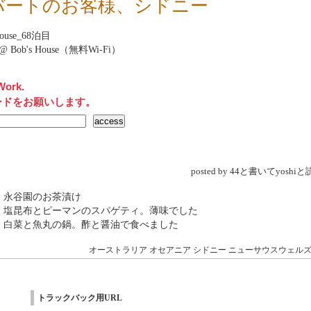
バートのお客様、シドニー
House_68泊目
et@ Bob's House（無料Wi-Fi）
Work.
ードをお願いします。
posted by 44と書いてyosh
 永谷園のお茶漬け
→ 塩昆布とピーマンのスパゲティ。薄味でした
→ 白菜と魚丸の鍋。酢と醤油で食べました
オーストラリア
オセアニア
シドニー
ニューサウスウェル
トラックバック用URL