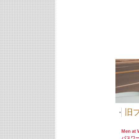
旧
■
Men at 
パスワ