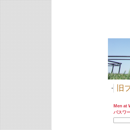
旧ブ
■
Men at 
パスワ