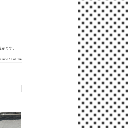
iと読みます。
s new !
Column