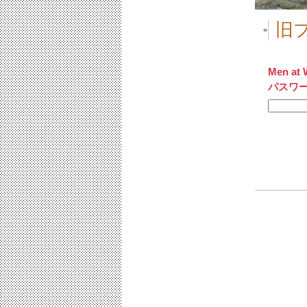
旧ブ
■
Men at 
パスワ