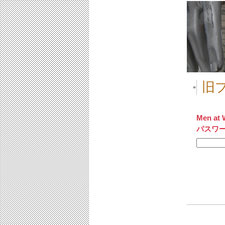
旧ブ
■
Men at 
パスワ