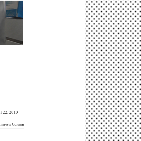
22, 2010
nterests
Column