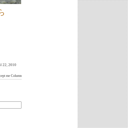
ら
22, 2010
cept me
Column