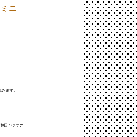
ドミニ
iと読みます。
共和国
バラオナ