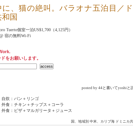
中に、猫の絶叫。バラオナ五泊目／
共和国
oro Tuerto
個室一泊US$1,700（4,125円）
net@ 宿の無料Wi-Fi
Work.
ードをお願いします。
posted by 44と書いてyosh
 自炊：パン＋リンゴ
 外食：チキン＋チップス＋コーラ
 外食：ピザ＋マルガリータ＋ジュース
国、地域別
中米、カリブ海
ドミニカ