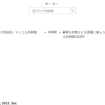
旅々、沈々。
オナ四泊目／ドミニカ共和国
«
HOME
»
豪華な伊勢エビを質素に食ら
カ共和国
131207
, 2013_Sat.