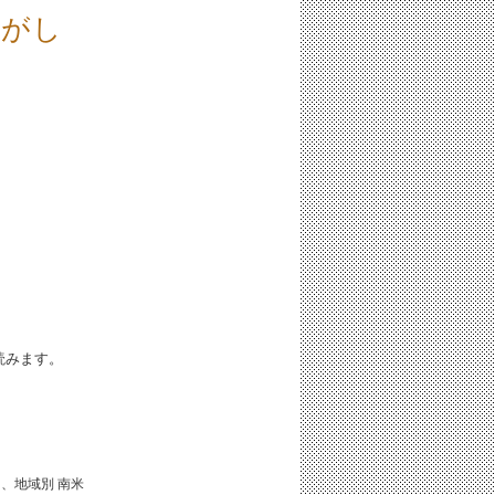
気がし
iと読みます。
国、地域別
南米