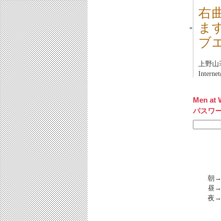
右
ま
■
ブ
上野山
Inter
Men at 
パスワ
朝
昼→
夜