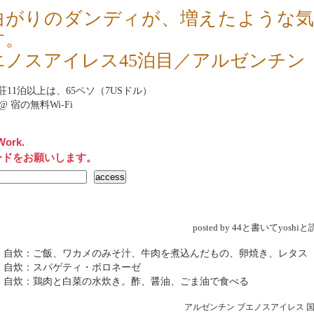
曲がりのダンディが、増えたような
す。
エノスアイレス45泊目／アルゼンチン
荘
11泊以上は、65ペソ（7USドル）
net@ 宿の無料Wi-Fi
Work.
ードをお願いします。
posted by 44と書いてyosh
→ 自炊：ご飯、ワカメのみそ汁、牛肉を煮込んだもの、卵焼き、レタス
 自炊：スパゲティ・ボロネーゼ
→ 自炊：鶏肉と白菜の水炊き。酢、醤油、ごま油で食べる
アルゼンチン
ブエノスアイレス