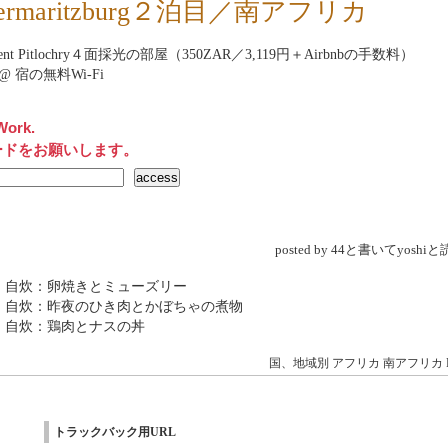
etermaritzburg２泊目／南アフリカ
ment Pitlochry４面採光の部屋（350ZAR／3,119円＋Airbnbの手数料）
net@ 宿の無料Wi-Fi
Work.
ードをお願いします。
posted by 44と書いてyosh
 自炊：卵焼きとミューズリー
 自炊：昨夜のひき肉とかぼちゃの煮物
 自炊：鶏肉とナスの丼
国、地域別
アフリカ
南アフリカ
トラックバック用URL