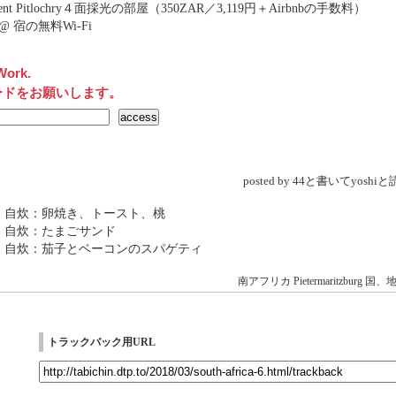
ment Pitlochry４面採光の部屋（350ZAR／3,119円＋Airbnbの手数料）
net@ 宿の無料Wi-Fi
Work.
ードをお願いします。
posted by 44と書いてyosh
 自炊：卵焼き、トースト、桃
 自炊：たまごサンド
 自炊：茄子とベーコンのスパゲティ
南アフリカ
Pietermaritzburg
国、
トラックバック用URL