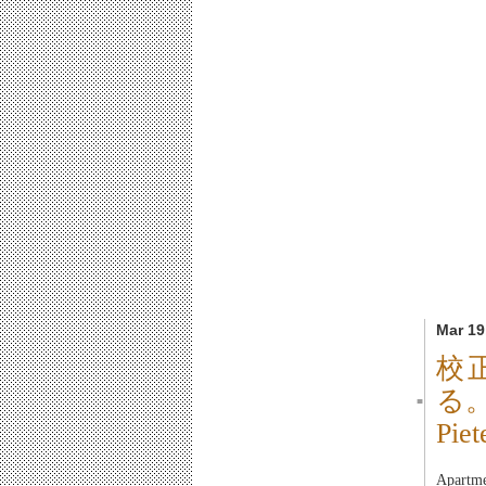
Mar 19
校
る
■
Pi
Apart