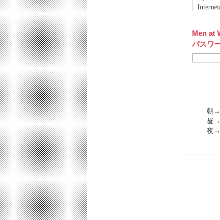
Inter
Men at 
パスワ
朝→
昼→
夜→