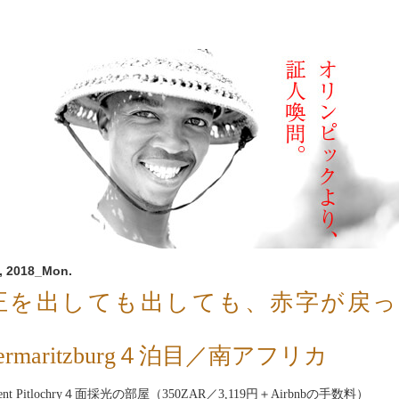
, 2018_Mon.
正を出しても出しても、赤字が戻っ
。
etermaritzburg４泊目／南アフリカ
ment Pitlochry４面採光の部屋（350ZAR／3,119円＋Airbnbの手数料）