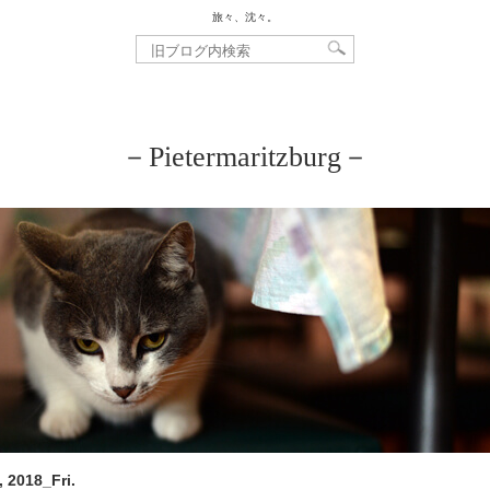
旅々、沈々。
－Pietermaritzburg－
, 2018_Fri.