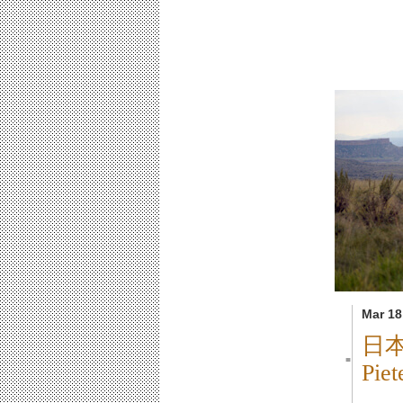
Mar 18
日
■
Pi