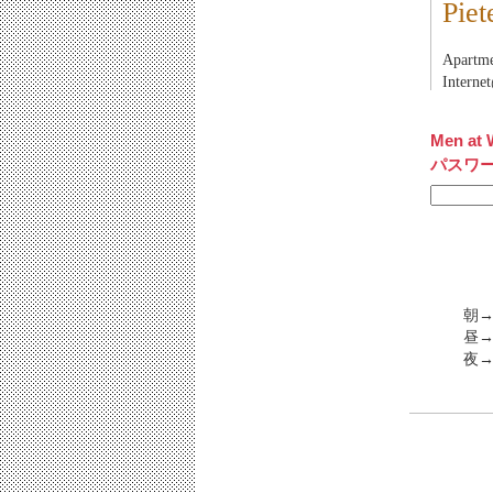
Pi
Apart
Inter
Men at 
パスワ
朝→
昼→
夜→