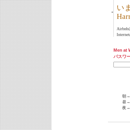
い
■
Har
Airb
Intern
Men at 
パスワ
朝→
昼→
夜→