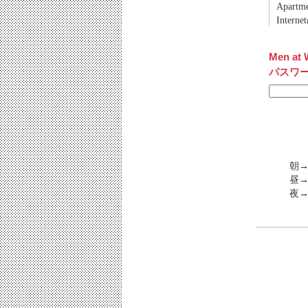
Apart
Inter
Men at 
パスワ
朝→
昼→
夜→