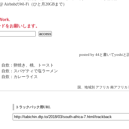
net@ AirbnbのWi-Fi（ひと月20GBまで）
Work.
ードをお願いします。
posted by 44と書いてyosh
 自炊：卵焼き、桃、トースト
 自炊：スパゲティで塩ラーメン
 自炊：カレーライス
国、地域別
アフリカ
南アフリカ
トラックバック用URL