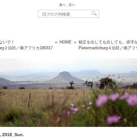
旅々、沈々。
ないで！
«
HOME
»
校正を出しても出しても、赤字
itzburg２泊目／南アフリカ
180317
Pietermaritzburg４泊目／南ア
, 2018_Sun.