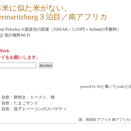
本米に似た米がない。
etermaritzburg３泊目／南アフリカ
ment Pitlochry４面採光の部屋（350ZAR／3,119円＋Airbnbの手数料）
net@ 宿の無料Wi-Fi
Work.
ードをお願いします。
posted by 44と書いてyosh
 自炊：卵焼き、トースト、桃
 自炊：たまごサンド
 自炊：茄子とベーコンのスパゲティ
国、地域別
アフリカ
南アフリカ