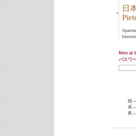
日
■
Pi
Apart
Inter
Men at 
パスワ
朝→
昼→
夜→