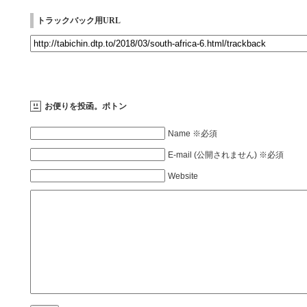
トラックバック用URL
お便りを投函。ポトン
Name ※必須
E-mail (公開されません) ※必須
Website