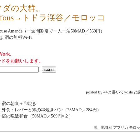
クダの大群。
ufous→トドラ渓谷／モロッコ
t house Amande（一週間割引で一人一泊50MAD／569円）
net@ 宿の無料Wi-Fi
Work.
ードをお願いします。
posted by 44と書いてyosh
 宿の朝食＋卵焼き
 外食：レバーと鶏の串焼きパン（25MAD／284円）
 宿の晩飯和食（50MAD／569円×２）
国、地域別
アフリカ
モロ