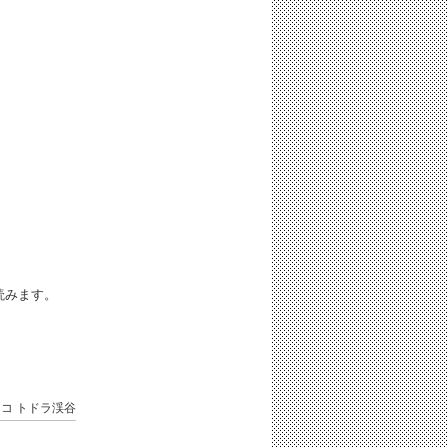
iと読みます。
ッコ
トドラ渓谷