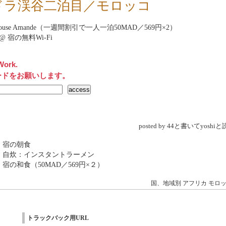
ドラ渓谷二泊目／モロッコ
t house Amande（一週間割引で一人一泊50MAD／569円×2）
net@ 宿の無料Wi-Fi
Work.
ードをお願いします。
posted by 44と書いてyosh
 宿の朝食
 自炊：インスタントラーメン
 宿の和食（50MAD／569円×２）
国、地域別
アフリカ
モロ
トラックバック用URL