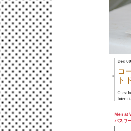
Dec 08
コ
■
ト
Gues
Inter
Men at 
パスワ