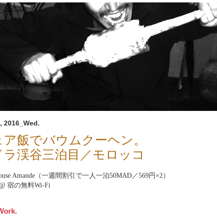
, 2016_Wed.
ェア飯でバウムクーヘン。
ドラ渓谷三泊目／モロッコ
t house Amande（一週間割引で一人一泊50MAD／569円×2）
net@ 宿の無料Wi-Fi
Work.