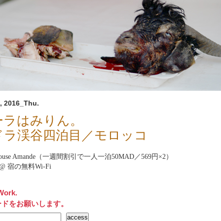
, 2016_Thu.
ーラはみりん。
ドラ渓谷四泊目／モロッコ
t house Amande（一週間割引で一人一泊50MAD／569円×2）
net@ 宿の無料Wi-Fi
Work.
ードをお願いします。