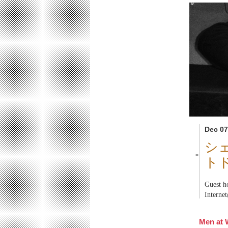
Dec 07
シ
■
ト
Gues
Inter
Men at 