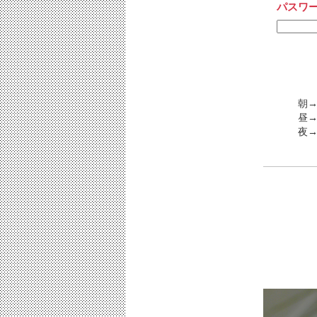
パスワ
朝→
昼→
夜