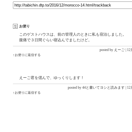
お便り
このゲストハウスは、前の管理人のときに私も宿泊しました。
腹痛で３日間ぐらい寝込んでましたけど。
posted by えーご |
12月
↑お便りに返信する
えーご君を偲んで、ゆっくりします！
posted by 44と書いてヨシと読みます |
12月
↑お便りに返信する