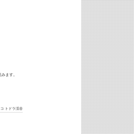
iと読みます。
ッコ
トドラ渓谷