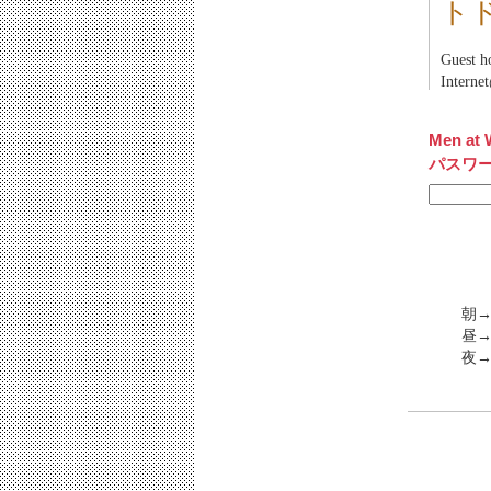
ト
Gues
Inter
Men at 
パスワ
朝→
昼→
夜→