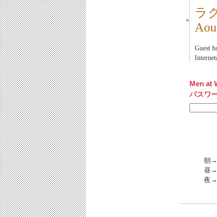
ラ
■
Ao
Gues
Inter
Men at 
パスワ
朝→
昼→
夜→